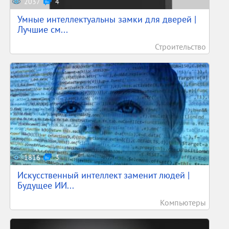
2037
4
Умные интеллектуальны замки для дверей |
Лучшие см...
Строительство
1816
3
Искусственный интеллект заменит людей |
Будущее ИИ...
Компьютеры