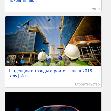
покрытия ав...
Авто
3348
3
Тенденции и трэнды строительства в 2018
году | Исп...
Строительство