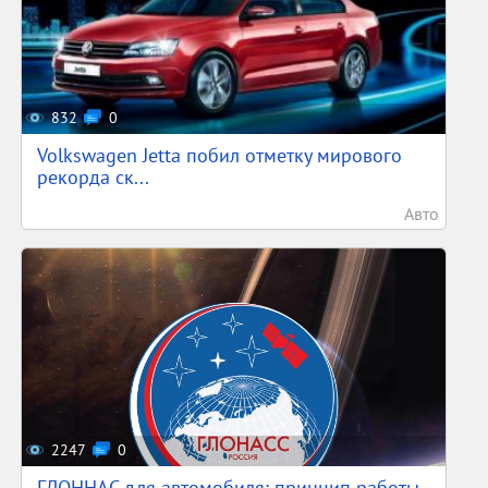
832
0
Volkswagen Jetta побил отметку мирового
рекорда ск...
Авто
2247
0
ГЛОННАС для автомобиля: принцип работы