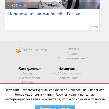
964
0
Подорожание автомобилей в России
Авто
Реклама
Mego-Forum.ru
Правила
Что такое рейтинг?
Наши проекты:
Контакты:
xGamers.ru
info@mego-forum.ru
xGamerss.com
Написать нам
911-win.ru
911-win.com
Этот сайт использует файлы cookie, чтобы сделать ваш просмотр
более удобным и личным. Cookies хранят полезную
Copyright © 2016 -
2026
информацию на вашем компьютере, чтобы помочь нам повысить
эффективность и актуальность нашего сайта для вас. В
некоторых случаях они необходимы для правильной работы