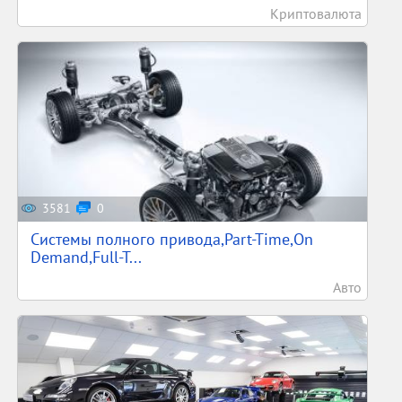
Криптовалюта
3581
0
Системы полного привода,Part-Time,On
Demand,Full-T...
Авто