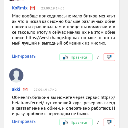
KoRmIx
23.09.19 14:03
Мне вообще приходилось не мало битков менять т
ак что я искал как можно больше различных обме
нников и сравнивал там и проценты комиссии и в
се такое,по итогу я сейчас меняю их на этом обме
ннике https://westchange.top как по мне то это са
мый лучший и выгодный обменник из многих.
Цитировать
Нравится
/
akki
27.09.19 17:42
Обменять биткоин вы можете через сервис https://
betatransfer.net/ тут хороший курс, резервов всегд
а хватает мне на обмен, и оперативно работают. Н
и разу проблем с переводом не было.
Цитировать
Нравится
/