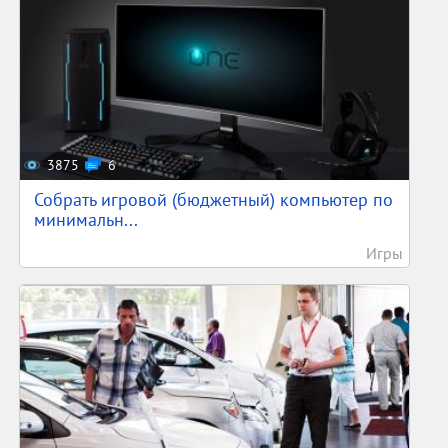
3875
6
Собрать игровой (бюджетный) компьютер по
минимальн...
Игры