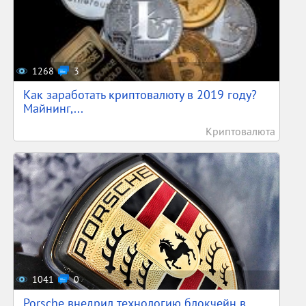
1268
3
Как заработать криптовалюту в 2019 году?
Майнинг,...
Криптовалюта
1041
0
Porsche внедрил технологию блокчейн в