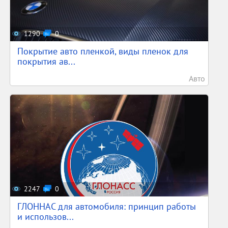
1290
0
Покрытие авто пленкой, виды пленок для
покрытия ав...
Авто
2247
0
ГЛОННАС для автомобиля: принцип работы
и использов...