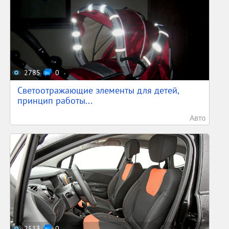
2785
0
Светоотражающие элементы для детей,
принцип работы...
Авто
2513
0