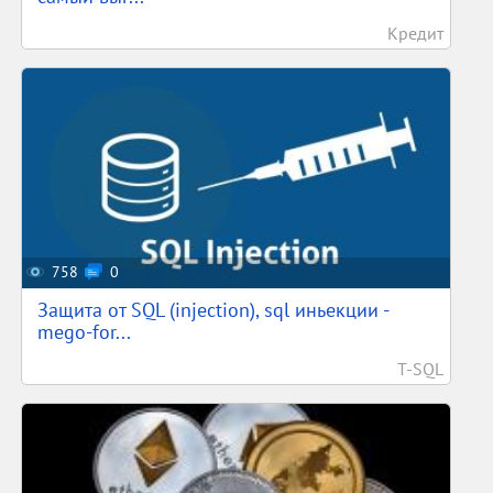
Кредит
758
0
Защита от SQL (injection), sql иньекции -
mego-for...
T-SQL