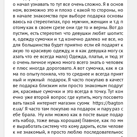
о начал узнавать то тут все очень сложно. Я в основ
ном, возможно это и плохо с какой то стороны, но
в начале знакомства при выборе подарка основы
ваюсь на стереотипах, про мужчин, женщин и т.д п
отому как в своем срезе они где то и верны. Вот до
пустим, есть стереотип что девушки любят шопитс
я, одежду сумочки и т.д конечно далеко не все, но
для большинства будет приятно если ей подарят к
акую то красивую одежду, и я как девушка могу ск
азать что ее всегда мало) Одежда, платья, и тюд эт
о очень личное нужно много всего знать о человек
е плюс иногда дороговато. А вот сумочка, как я са
ма по опыту поняла, что то среднее и всегда прият
ный и нужный подарок. Я часто покупаю в качест
ве подарка близким или просто знакомым подруг
ам, красивые сумочки и это всегда в точку. Тут кон
ечно уже второй вопрос где купить, могу посовето
вать такой интернет магазин суомк https://bagton
e.ua/ Я часто там покупаю на подарок и пару раз с
ебе брала. Ну или можно как в посте выше подар
ить набор, тоже вещь хорошая) Главное, как по мн
е выработать систему что кому дарить, если челове
к не знакомый, я просто люблю последовательнос