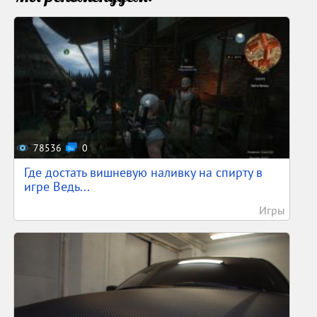
78536
0
Где достать вишневую наливку на спирту в
игре Ведь...
Игры