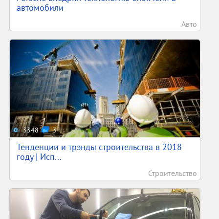
автомобили
Авто
3348
3
Тенденции и трэнды строительства в 2018
году | Исп...
Строительство