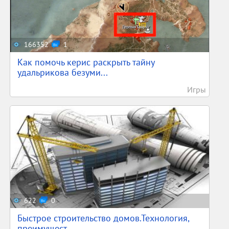
166352
1
Как помочь керис раскрыть тайну
удальрикова безуми...
Игры
622
0
Быстрое строительство домов.Технология,
преимущест...