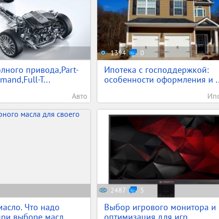
1394
0
лного привода,Part-
Ипотека с господдержкой:
and,Full-T...
особенности оформления и ..
Авто
Ип
2487
5
асло. Что надо
Выбор игрового монитора и 
при выборе масл...
оптимизация для игр