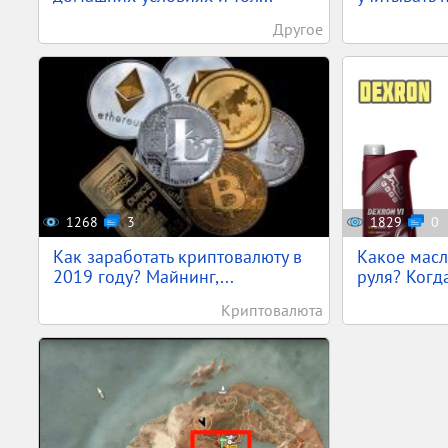
Другое
1268
3
1829
0
Как заработать криптовалюту в
Какое масл
2019 году? Майнинг,...
руля? Когда
Криптовалюта