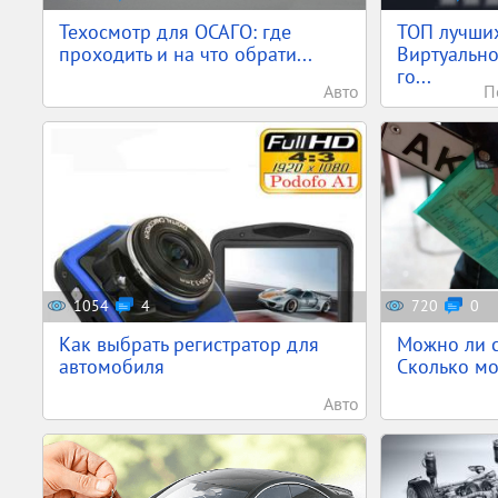
Техосмотр для ОСАГО: где
ТОП лучши
проходить и на что обрати...
Виртуально
го...
Авто
П
1054
4
720
0
Как выбрать регистратор для
Можно ли с
автомобиля
Сколько мо
Авто