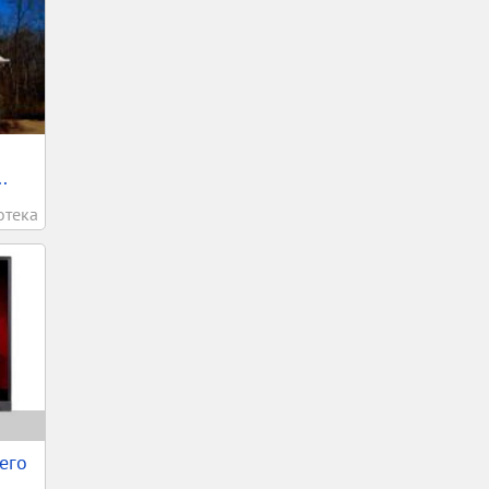
.
отека
его