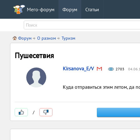
Мего-форум
Форум
Статьи
Форум
О разном
Туризм
Пушесетвия
Kirsanova_E/V
2703
04.06.
Куда отправиться этим летом, да 
/