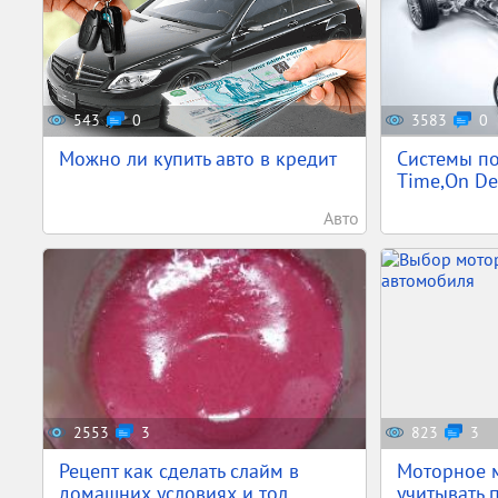
543
0
3583
0
Можно ли купить авто в кредит
Системы по
Time,On Dem
Авто
2553
3
823
3
Рецепт как сделать слайм в
Моторное м
домашних условиях и тол...
учитывать 