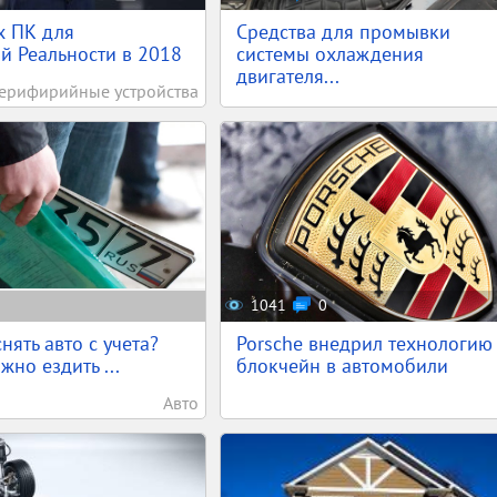
х ПК для
Средства для промывки
й Реальности в 2018
системы охлаждения
двигателя...
ерифирийные устройства
1041
0
нять авто с учета?
Porsche внедрил технологию
жно ездить ...
блокчейн в автомобили
Авто