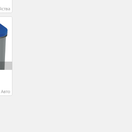
йства
Авто