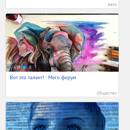
Авто
639
0
Вот это талант! - Мего форум
Общество