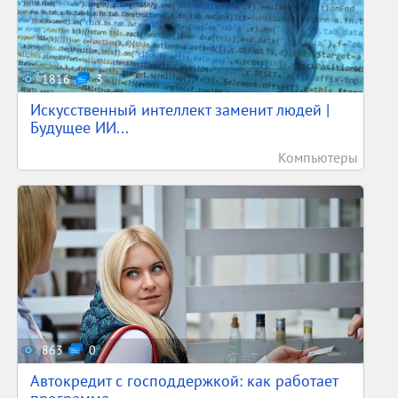
1816
3
Искусственный интеллект заменит людей |
Будущее ИИ...
Компьютеры
863
0
Автокредит с господдержкой: как работает