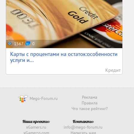
1567
0
Карты с процентами на остаток:особенности
услуги и...
Кредит
Реклама
Mego-Forum.ru
Правила
Что такое рейтинг?
Наши проекты:
Контакты:
xGamers.ru
info@mego-forum.ru
xGamerss.com
Написать нам