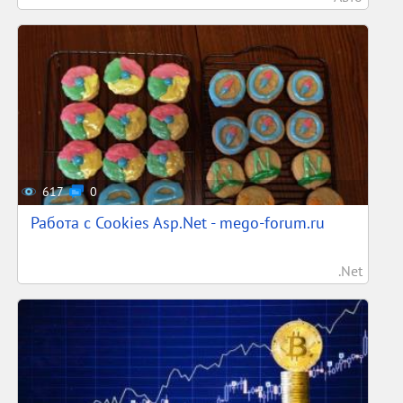
617
0
Работа с Cookies Asp.Net - mego-forum.ru
.Net