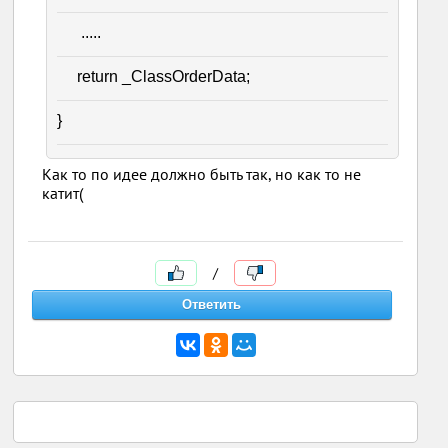
.....
return _ClassOrderData;
}
Как то по идее должно быть так, но как то не
катит(
/