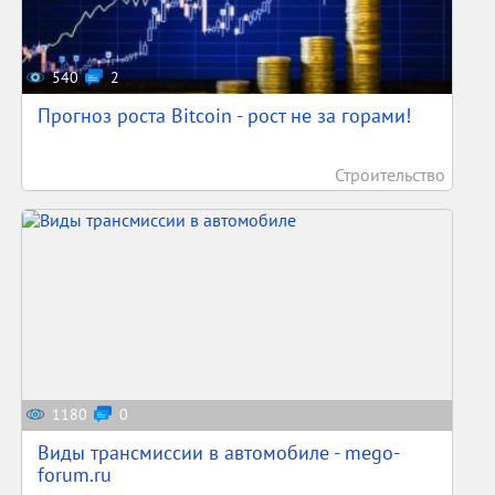
540
2
Прогноз роста Bitcoin - рост не за горами!
Строительство
1180
0
Виды трансмиссии в автомобиле - mego-
forum.ru