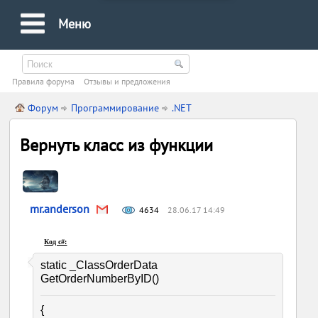
Меню
Правила форума
Oтзывы и предложения
Форум
Программирование
.NET
Вернуть класс из функции
mr.anderson
4634
28.06.17 14:49
Код c#:
static _ClassOrderData
GetOrderNumberByID()
{