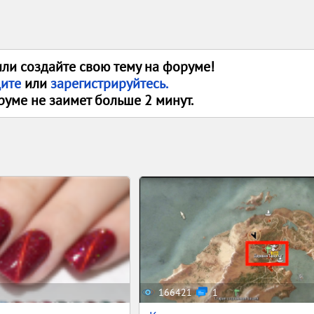
или создайте свою тему на форуме!
дите
или
зарегистрируйтесь.
руме не заимет больше 2 минут.
166421
1