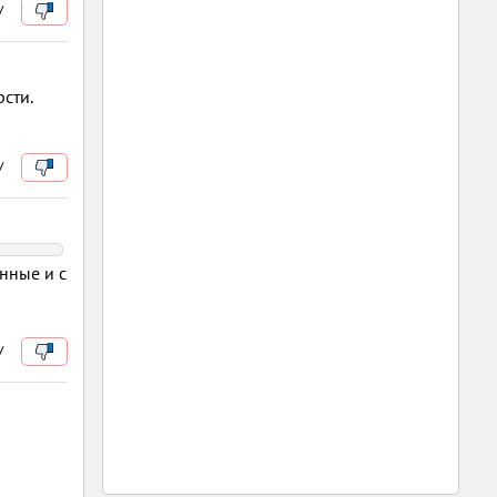
/
рсти.
/
енные и с
/