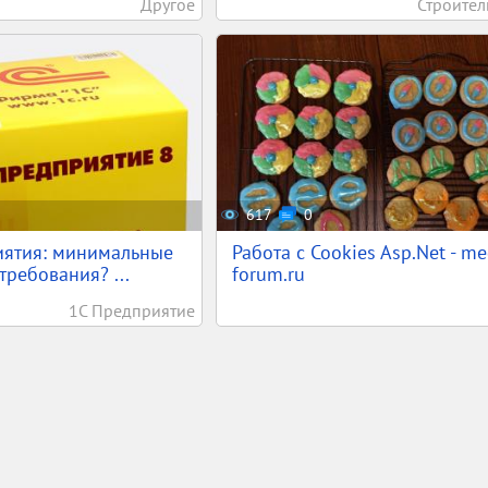
Другое
Строител
617
0
иятия: минимальные
Работа с Cookies Asp.Net - m
требования? ...
forum.ru
1С Предприятие