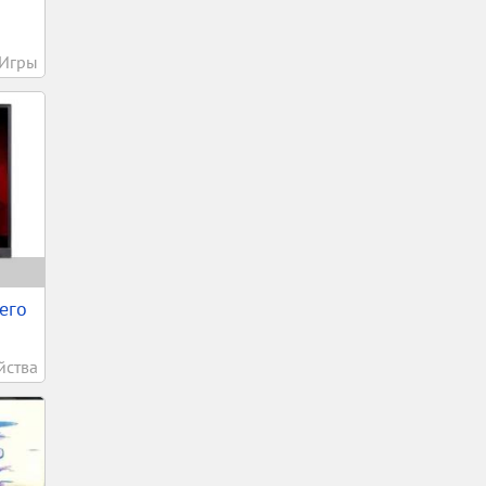
Игры
его
йства