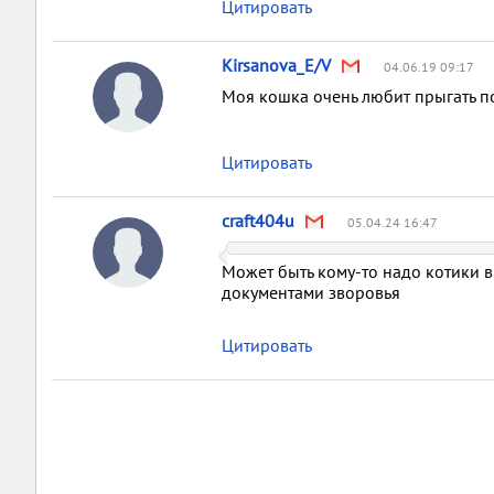
Цитировать
Kirsanova_E/V
04.06.19 09:17
Моя кошка очень любит прыгать по 
Цитировать
craft404u
05.04.24 16:47
Может быть кому-то надо котики в 
документами зворовья
Цитировать