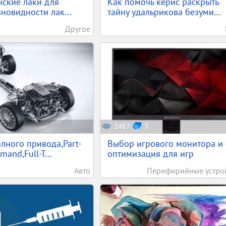
ские лаки для
Как помочь керис раскрыть
зновидности лак...
тайну удальрикова безуми...
Другое
2487
5
лного привода,Part-
Выбор игрового монитора и 
and,Full-T...
оптимизация для игр
Авто
Перифирийные устро