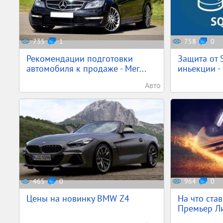
735
1
758
0
Рекомендации подготовки
Защита от S
автомобиля к продаже - Мег...
иньекции - 
Авто
465
0
964
0
Цены на новинку BMW Z4
На что ста
Премьер Ли