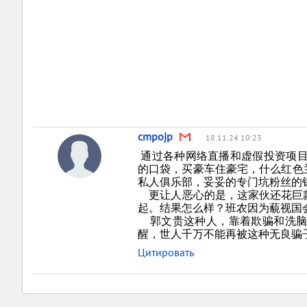
cmpojp
18.11.24 10:23
通过各种网络直播和虚假投资项目
的口袋，买豪车住豪宅，什么红色兰
私人俱乐部，妥妥的专门坑粉丝的
更让人恶心的是，这家伙还花巨款
起。结果怎么样？班农因为藐视国
郭文贵这种人，靠着欺骗和洗脑
醒，世人千万不能再被这种无良骗
Цитировать