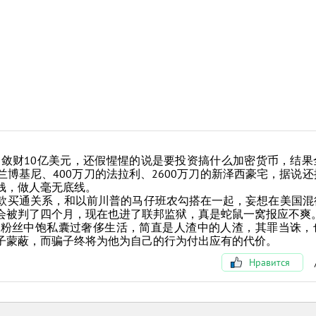
敛财10亿美元，还假惺惺的说是要投资搞什么加密货币，结果
博基尼、400万刀的法拉利、2600万刀的新泽西豪宅，据说
钱，做人毫无底线。
买通关系，和以前川普的马仔班农勾搭在一起，妄想在美国混
会被判了四个月，现在也进了联邦监狱，真是蛇鼠一窝报应不爽
粉丝中饱私囊过奢侈生活，简直是人渣中的人渣，其罪当诛，
子蒙蔽，而骗子终将为他为自己的行为付出应有的代价。
Нравится