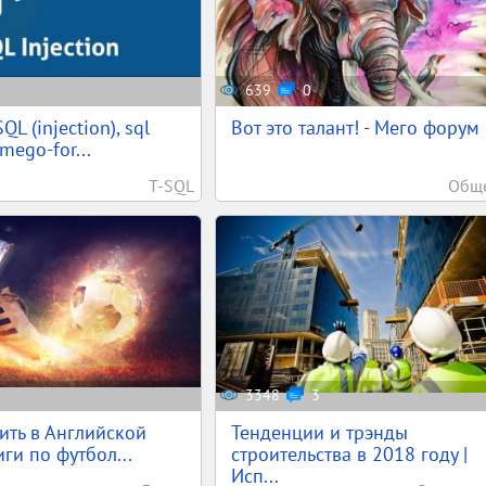
639
0
QL (injection), sql
Вот это талант! - Мего форум
mego-for...
T-SQL
Обще
3348
3
вить в Английской
Тенденции и трэнды
ги по футбол...
строительства в 2018 году |
Исп...