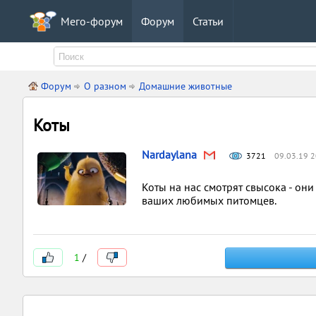
Мего-форум
Форум
Статьи
Форум
О разном
Домашние животные
Коты
Nardaylana
3721
09.03.19 2
Коты на нас смотрят свысока - они
ваших любимых питомцев.
1
/