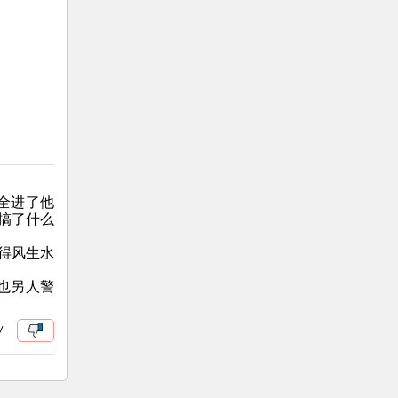
全进了他
还搞了什么
得风生水
。
也另人警
/