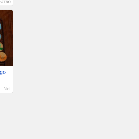
ьство
ego-
.Net