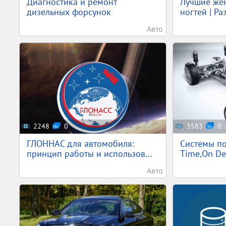
Диагностика и ремонт
Лучшие жен
дизельных форсунок
ногтей | Ра
Авто
2248
0
3583
0
ГЛОННАС для автомобиля:
Системы по
принцип работы и использов...
Time,On Dem
Авто