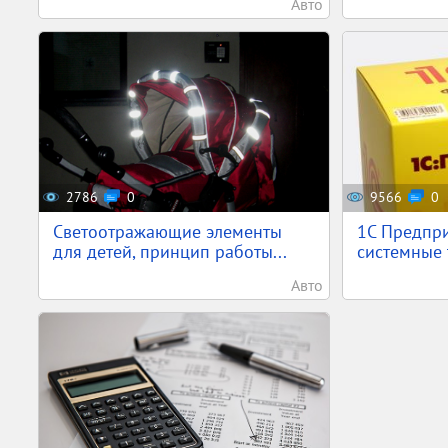
Авто
2786
0
9566
0
Светоотражающие элементы
1С Предпр
для детей, принцип работы...
системные 
Авто