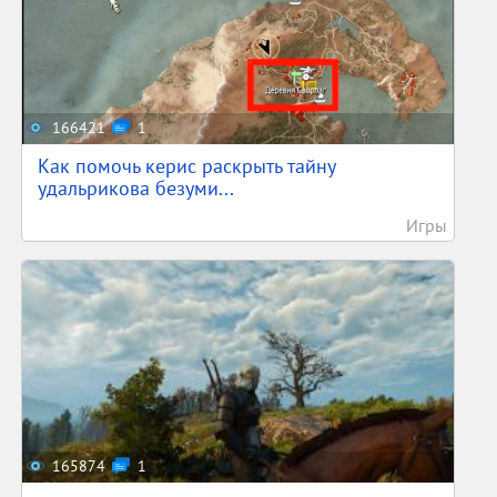
166421
1
Как помочь керис раскрыть тайну
удальрикова безуми...
Игры
165874
1