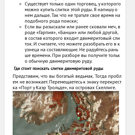
Существует только один торговец, у которого
можно купить слитки этой руды. Я напишу о
нем дальше. Так что не тратьте свое время на
подобного рода поиски;
Если вы разыскали или ранее сковали меч, в
роде «Гарпия», «Банши» или любой другой,
в состав которого входит двимеритовый сли
ток. И считаете, что можете разобрать его в к
узнеца на составляющие. Не радуйтесь рань
ше времени. При разборе вы получите тольк
о обычную двимеритовую руду.
Где стоит поискать слитки двимеритовой руды
Представим, что вы богатый ведьмак. Тогда пробл
ем не возникает. Перемещаетесь к знаку перекрест
ка «Порт у Каэр Трольде», на островах Скеллиге.