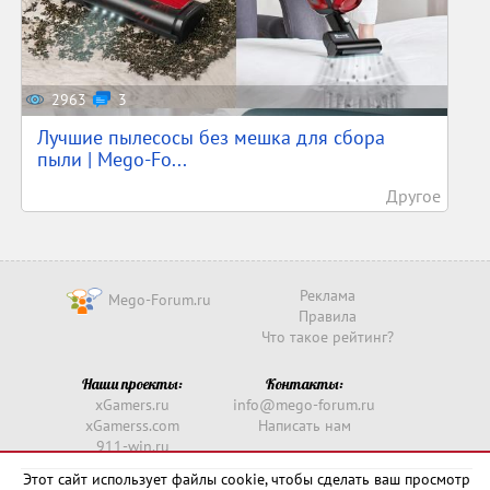
2963
3
Лучшие пылесосы без мешка для сбора
пыли | Mego-Fo...
Другое
Реклама
Mego-Forum.ru
Правила
Что такое рейтинг?
Наши проекты:
Контакты:
xGamers.ru
info@mego-forum.ru
xGamerss.com
Написать нам
911-win.ru
911-win.com
Этот сайт использует файлы cookie, чтобы сделать ваш просмотр