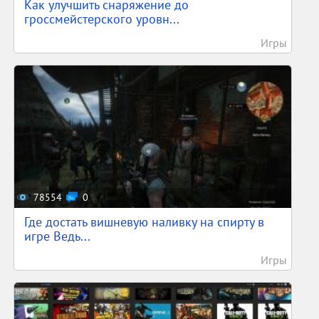
Как улучшить снаряжение до
гроссмейстерского уровн...
Игры
78554
0
Где достать вишневую наливку на спирту в
игре Ведь...
Игры