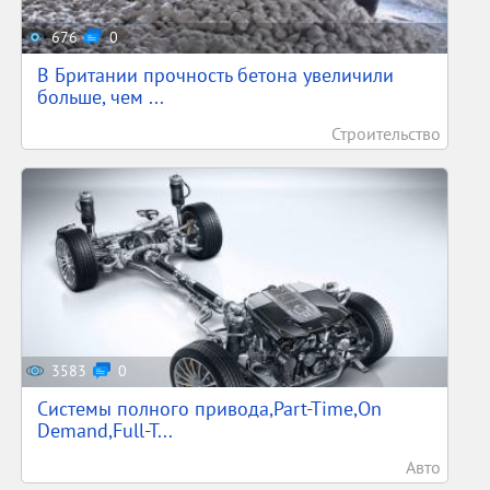
676
0
В Британии прочность бетона увеличили
больше, чем ...
Строительство
3583
0
Системы полного привода,Part-Time,On
Demand,Full-T...
Авто