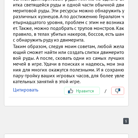
итка светящейся руды и одной части обычной дви
меритовой руды. Эти ресурсы можно обнаружить у
различных кузнецов. А по достижению Геральтом ч
етырнадцатого уровня, проблем с этим не возника
ет. Также, можно подобрать с трупов монстров. Как
правило, в телах убитых накеров, боссов, есть шан
с обнаружить руду из двимерита.
Таким образом, следуя моим советам, любой жела
ющий сможет найти или создать слитки двимерито
вой руды. А после, сковать одни из самых лучших
мечей в игре. Удачи в поисках и надеюсь, мои зна
ния для многих окажутся полезными. И я сохраню
пару-тройку ваших игровых часов, для более увле
кательных занятий в этой игре.
Цитировать
Нравится
/
1