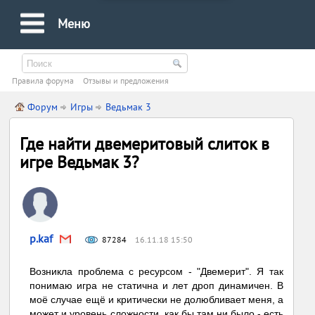
Меню
Правила форума
Oтзывы и предложения
Форум
Игры
Ведьмак 3
Где найти двемеритовый слиток в
игре Ведьмак 3?
p.kaf
87284
16.11.18 15:50
Возникла проблема с ресурсом - "Двемерит". Я так
понимаю игра не статична и лет дроп динамичен. В
моё случае ещё и критически не долюбливает меня, а
может и уровень сложности, как бы там ни было - есть