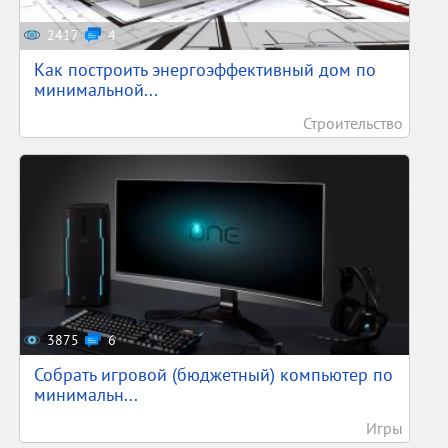
2417
4
Как построить энергоэффективный дом по
минимальной...
Строительство
3875
6
Собрать игровой (бюджетный) компьютер по
минимальн...
Игры