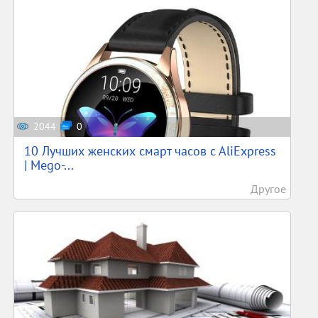
2044
0
10 Лучших женских смарт часов c AliExpress
| Mego-...
Другое