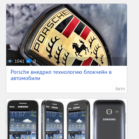
1041
0
Porsche внедрил технологию блокчейн в
автомобили
Авто