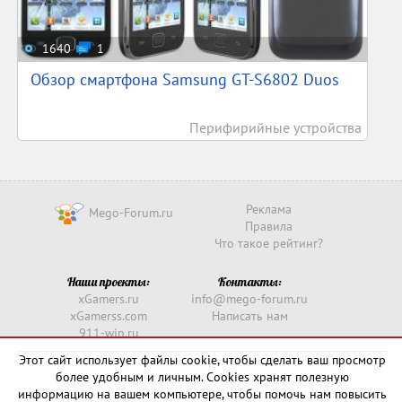
1640
1
Обзор смартфона Samsung GT-S6802 Duos
Перифирийные устройства
Реклама
Mego-Forum.ru
Правила
Что такое рейтинг?
Наши проекты:
Контакты:
xGamers.ru
info@mego-forum.ru
xGamerss.com
Написать нам
911-win.ru
911-win.com
Этот сайт использует файлы cookie, чтобы сделать ваш просмотр
более удобным и личным. Cookies хранят полезную
Copyright © 2016 -
2026
информацию на вашем компьютере, чтобы помочь нам повысить