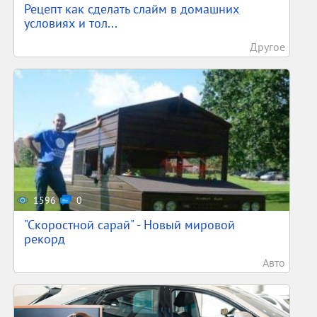
Рецепт как сделать слайм в домашних
условиях и тол...
Другое
1596
0
"Скоростной сарай" - Новый мировой
рекорд
Авто