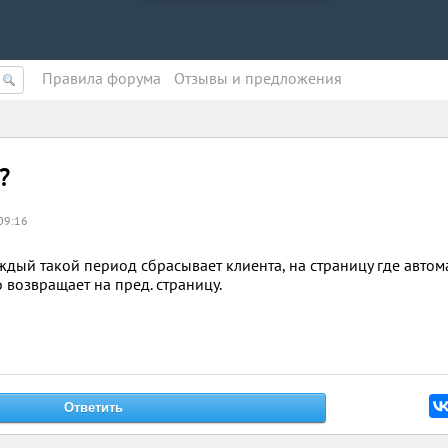
Правила форума
Oтзывы и предложения
?
09:16
аждый такой период сбрасывает клиента, на страницу где авто
 возвращает на пред. страницу.