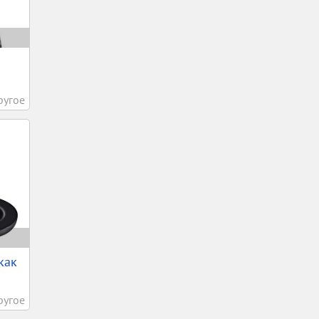
.
ругое
как
ругое