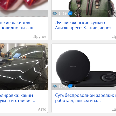
1469
0
ские лаки для
Лучшие женские сумки с
зновидности лак...
Алиэкспресс: Клатчи, через ..
Другое
Д
1349
0
олировка: каким
Суть беспроводной зарядки: 
жна и отличия ...
работает, плюсы и м...
Авто
Д