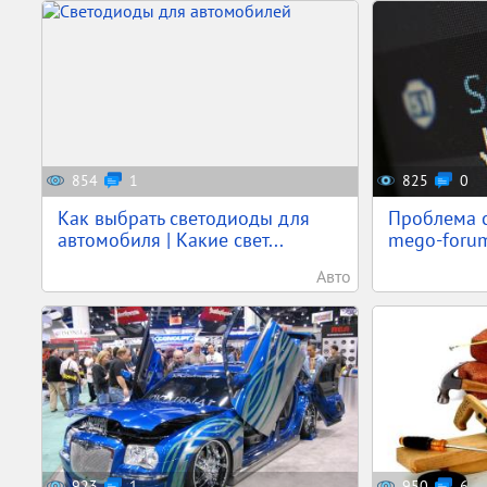
854
1
825
0
Как выбрать светодиоды для
Проблема с 
автомобиля | Какие свет...
mego-forum
Авто
923
1
950
6