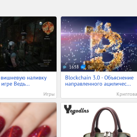
1658
0
ь вишневую наливку
Blockchain 3.0 - Объяснение
 игре Ведь...
направленного ациличес...
Игры
Криптов