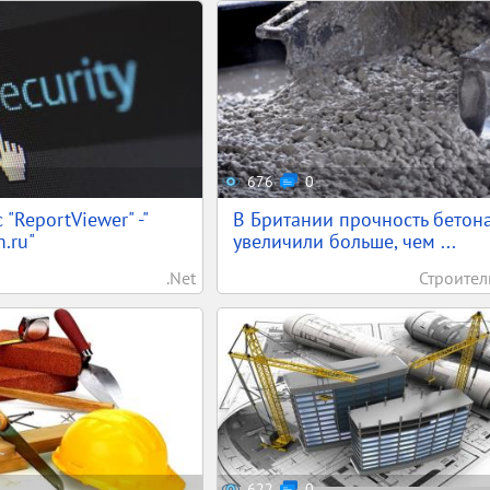
676
0
"ReportViewer" -"
В Британии прочность бетон
.ru"
увеличили больше, чем ...
.Net
Строител
622
0