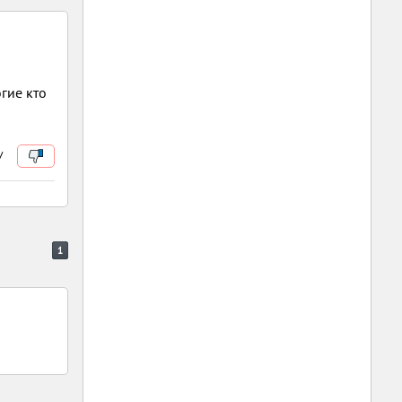
огие кто
/
1