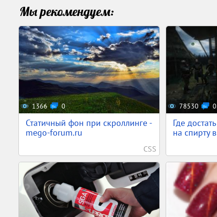
Мы рекомендуем:
1366
0
78530
0
Статичный фон при скроллинге -
Где достат
mego-forum.ru
на спирту в
CSS