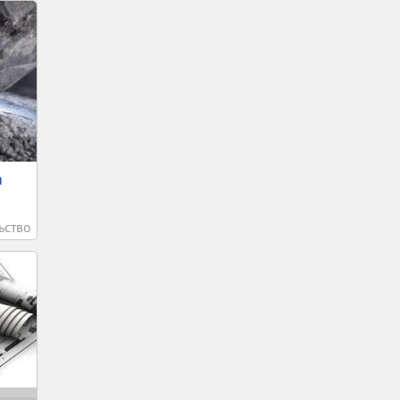
а
ьство