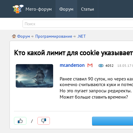
Мего-форум
Форум
Статьи
Форум
Программирование
.NET
Кто какой лимит для cookie указывает
mr.anderson
4052
18.05.17 
Ранее ставил 90 суток, но через к
конечно считываются куки и потмо
Но это пугает запросы редиректы.
Может больше ставить времени?
/