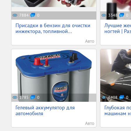
7884
0
3348
0
Присадки в бензин для очистки
Лучшие жен
инжектора, топливной...
ногтей | Ра
Авто
1785
0
6408
0
Гелевый аккумулятор для
Глубокая п
автомобиля
машинам ну
Авто