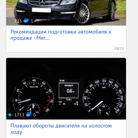
735
1
Рекомендации подготовки автомобиля к
продаже - Мег...
Авто
1713
0
Плавают обороты двигателя на холостом
ходу