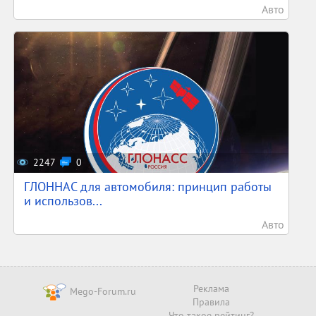
Авто
2247
0
ГЛОННАС для автомобиля: принцип работы
и использов...
Авто
Реклама
Mego-Forum.ru
Правила
Что такое рейтинг?