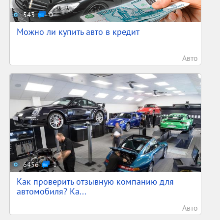
543
0
Можно ли купить авто в кредит
Авто
6456
1
Как проверить отзывную компанию для
автомобиля? Ка...
Авто