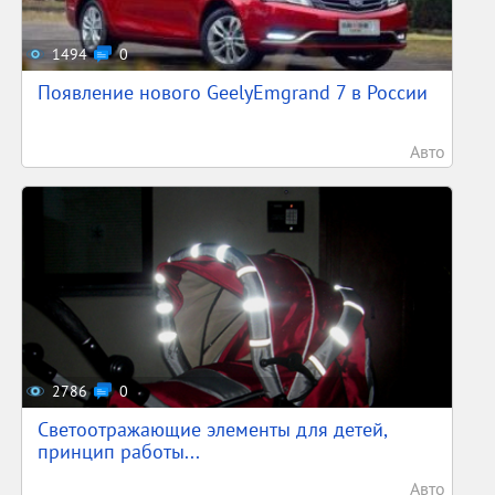
1494
0
Появление нового GeelyEmgrand 7 в России
Авто
2786
0
Светоотражающие элементы для детей,
принцип работы...
Авто