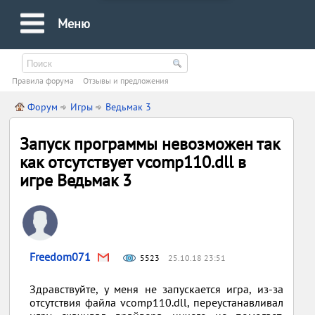
Меню
Правила форума
Oтзывы и предложения
Форум
Игры
Ведьмак 3
Запуск программы невозможен так
как отсутствует vcomp110.dll в
игре Ведьмак 3
Freedom071
5523
25.10.18 23:51
Здравствуйте, у меня не запускается игра, из-за
отсутствия файла vcomp110.dll, переустанавливал