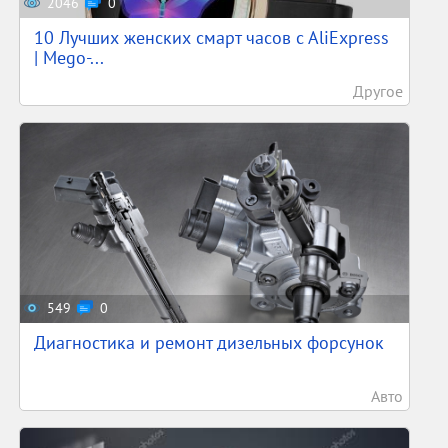
2046
0
10 Лучших женских смарт часов c AliExpress
| Mego-...
Другое
549
0
Диагностика и ремонт дизельных форсунок
Авто