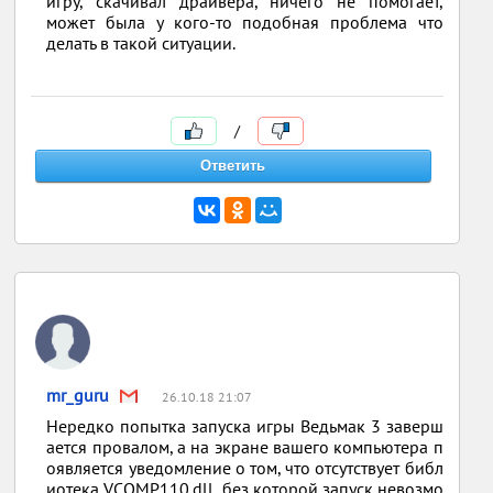
игру, скачивал драйвера, ничего не помогает,
может была у кого-то подобная проблема что
делать в такой ситуации.
/
mr_guru
26.10.18 21:07
Нередко попытка запуска игры Ведьмак 3 заверш
ается провалом, а на экране вашего компьютера п
оявляется уведомление о том, что отсутствует библ
иотека VCOMP110.dll, без которой запуск невозмо