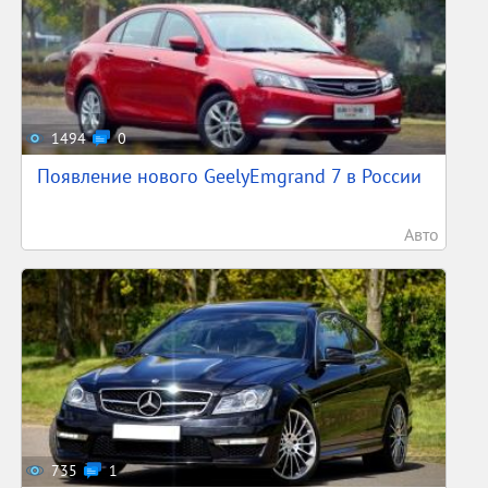
1494
0
Появление нового GeelyEmgrand 7 в России
Авто
735
1