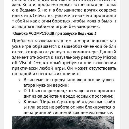
жен. Кстати, проблема может встречаться не тольк
о в Ведьмак 3, но и в большинстве других совреме
нных игр. Сейчас вы узнаете из-за чего происходи
т сбой и как с этим бороться, чтобы можно было н
асладиться любимой игрой без заморочек.
Ошибка VCOMP110.dll при запуске Ведьмак 3
Проблема заключается в том, что при попытке зап
уска игра обращается к вышеобозначенной библи
отеке, которая отсутствует на компьютере. Данный
элемент относится к визуальному редактору Micros
oft Visual C++, который требуется при включении
практически любой игры. Он может отсутствовать
по одной из нескольких причин:
В системе нет предустановленного визуализ
атора нужной версии;
DLL был поврежден, что чаще всего происхо
дит из-за действия вредоносных программ;
Кривая “Пиратка”, у которой отдельные файл
ы или вовсе не работают, или блокируются о
перационной системой как нежелательные.