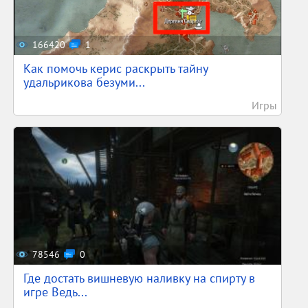
166420
1
Как помочь керис раскрыть тайну
удальрикова безуми...
Игры
78546
0
Где достать вишневую наливку на спирту в
игре Ведь...