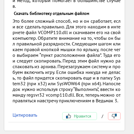
й метод, который помогает в большинстве случае
в.
Скачать библиотеку отдельным файлом
Это более сложный способ, но и он сработает, есл
и все сделать правильно. Для этого находим в инте
рнете файл VCOMP110.dll и скачиваем его на свой
компьютер. Обратите внимание на то, чтобы он бы
л правильной разрядности. Следующим шагом кли
каем правой кнопкой мышки по ярлыку, после чег
о выбираем “пункт расположения файла”. Туда его
и следует скопировать. Перед этим файл нужно ра
спаковать из архива. Перезагружаем систему и про
буем включить игру. Если ошибка никуда не делас
ь, то файл придется скопировать еще и в папку Sys
tem32 (при x32) или SysWOW64 (при x64). Напосле
док нужно используя строку “Выполнить”, ввести ко
манду regsvr32 vcomp110.dll. Все, теперь можно от
правляться навстречу приключениям в Ведьмак 3.
Цитировать
Нравится
/