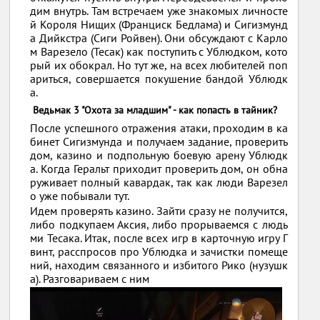
дим внутрь. Там встречаем уже знакомых личносте
й Короля Нищих (Франциск Бедлама) и Сигизмунд
а Дийкстра (Сиги Ройвен). Они обсуждают с Карло
м Варезело (Тесак) как поступить с Ублюдком, кото
рый их обокрал. Но тут же, на всех любителей поп
ариться, совершается покушение бандой Ублюдк
а.
Ведьмак 3 "Охота за младшим" - как попасть в тайник?
После успешного отражения атаки, проходим в ка
бинет Сигизмунда и получаем задание, проверить
дом, казино и подпольную боевую арену Ублюдк
а. Когда Геральт приходит проверить дом, он обна
руживает полный кавардак, так как люди Варезел
о уже побывали тут.
Идем проверять казино. Зайти сразу не получится,
либо подкупаем Аксия, либо прорываемся с людь
ми Тесака. Итак, после всех игр в карточную игру Г
винт, расспросов про Ублюдка и зачистки помеще
ний, находим связанного и избитого Рико (нузушк
а). Разговариваем с ним