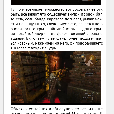
Тут то и возникает множество вопросов как ее отк
рыть. Все знают, что существует внутриигровой баг,
то есть, если банда Варезело погибает, рычаг мож
ет и не нащупаться, следствием чего, является не в
озможность открыть тайник. Сам рычаг для открыт
ия потайной двери – это факел, висящий справа о
т двери. Включаем чутье, факел будет подсвечиват
ься красным, нажимаем на него, он поворачиваетс
я и Геральт входит внутрь.
Обыскиваем тайник и обнаруживаем весьма инте
ресное письмо, в котором некий М. говорит, что К