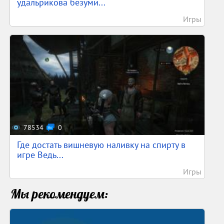
удальрикова безуми...
Игры
78534
0
Где достать вишневую наливку на спирту в
игре Ведь...
Игры
Мы рекомендуем: