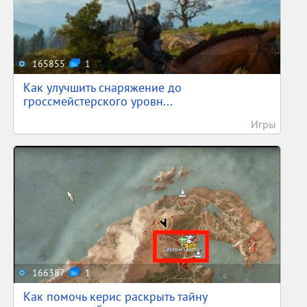
165855
1
Как улучшить снаряжение до
гроссмейстерского уровн...
Игры
166387
1
Как помочь керис раскрыть тайну