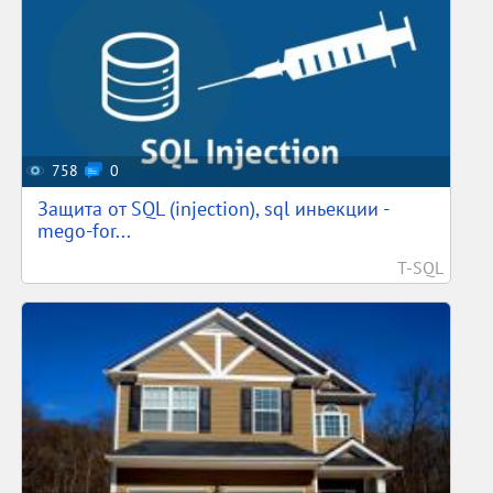
758
0
Защита от SQL (injection), sql иньекции -
mego-for...
T-SQL