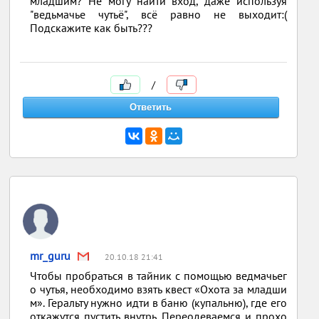
младшим? Не могу найти вход, даже используя
"ведьмачье чутьё", всё равно не выходит:(
Подскажите как быть???
/
mr_guru
20.10.18 21:41
Чтобы пробраться в тайник с помощью ведмачьег
о чутья, необходимо взять квест «Охота за младши
м». Геральту нужно идти в баню (купальню), где его
откажутся пустить внутрь. Переодеваемся и прохо