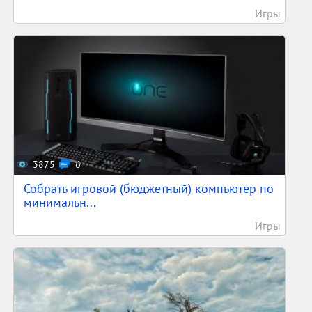
Игры
3875
6
Собрать игровой (бюджетный) компьютер по
минимальн...
Игры