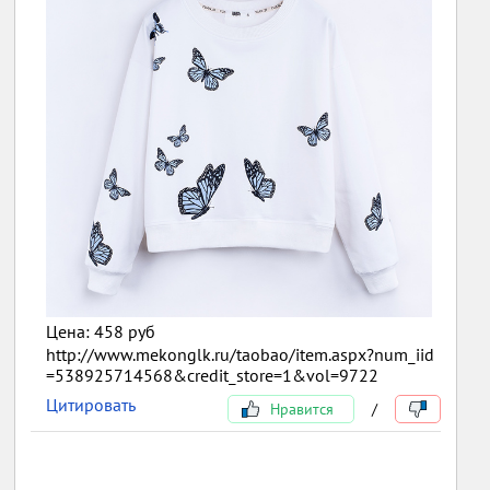
Цена: 458 руб
http://www.mekonglk.ru/taobao/item.aspx?num_iid
=538925714568&credit_store=1&vol=9722
Цитировать
Нравится
/