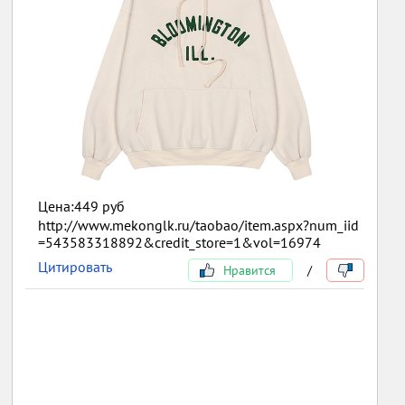
Цена:449 руб
http://www.mekonglk.ru/taobao/item.aspx?num_iid
=543583318892&credit_store=1&vol=16974
Цитировать
Нравится
/