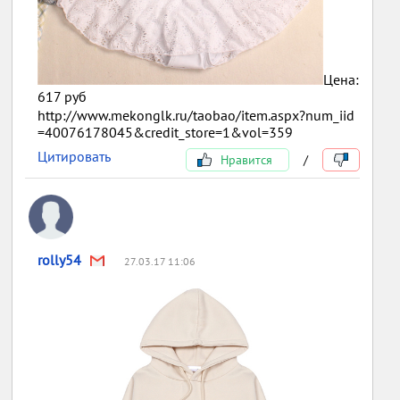
Цена:
617 руб
http://www.mekonglk.ru/taobao/item.aspx?num_iid
=40076178045&credit_store=1&vol=359
Цитировать
Нравится
/
rolly54
27.03.17 11:06