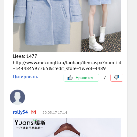
Цена: 1477
http://www.mekonglk.ru/taobao/item.aspx?num_iid
=544484597265&credit_store=1&vol=4489
Цитировать
Нравится
/
rolly54
20.03.17 17:14