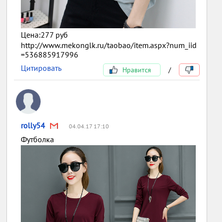
Цена:277 руб
http://www.mekonglk.ru/taobao/item.aspx?num_iid
=536885917996
Цитировать
Нравится
/
rolly54
04.04.17 17:10
Футболка