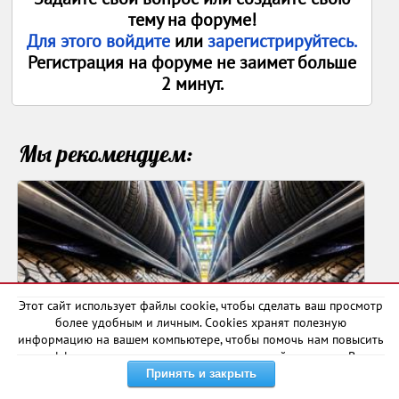
тему на форуме!
Для этого войдите
или
зарегистрируйтесь.
Регистрация на форуме не заимет больше
2 минут.
Мы рекомендуем:
Этот сайт использует файлы cookie, чтобы сделать ваш просмотр
более удобным и личным. Cookies хранят полезную
информацию на вашем компьютере, чтобы помочь нам повысить
1005
1
эффективность и актуальность нашего сайта для вас. В
некоторых случаях они необходимы для правильной работы
Как правильно хранить автомобильные
сайта.
шины? Советы, ...