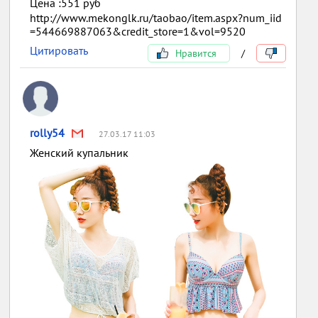
Цена :551 руб
http://www.mekonglk.ru/taobao/item.aspx?num_iid
=544669887063&credit_store=1&vol=9520
Цитировать
Нравится
/
rolly54
27.03.17 11:03
Женский купальник