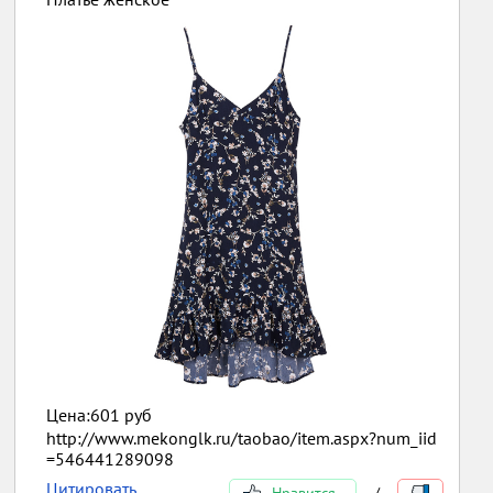
Цена:601 руб
http://www.mekonglk.ru/taobao/item.aspx?num_iid
=546441289098
Цитировать
Нравится
/