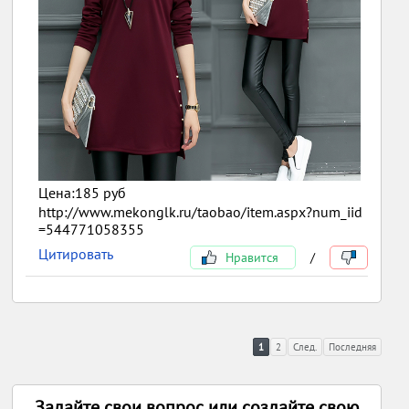
Цена:185 руб
http://www.mekonglk.ru/taobao/item.aspx?num_iid
=544771058355
Цитировать
Нравится
/
1
2
След.
Последняя
Задайте свои вопрос или создайте свою