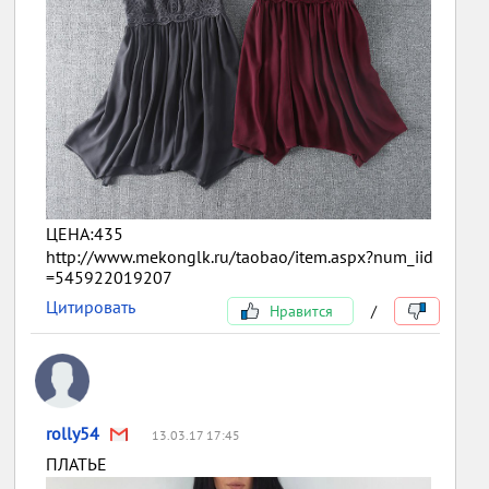
ЦЕНА:435
http://www.mekonglk.ru/taobao/item.aspx?num_iid
=545922019207
Цитировать
Нравится
/
rolly54
13.03.17 17:45
ПЛАТЬЕ