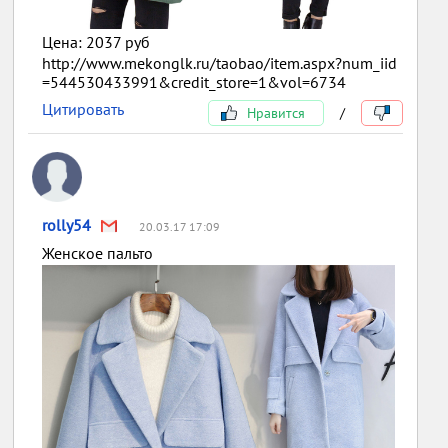
Цена: 2037 руб
http://www.mekonglk.ru/taobao/item.aspx?num_iid
=544530433991&credit_store=1&vol=6734
Цитировать
Нравится
/
rolly54
20.03.17 17:09
Женское пальто