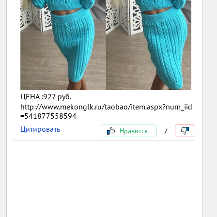
ЦЕНА :927 руб.
http://www.mekonglk.ru/taobao/item.aspx?num_iid
=541877558594
Цитировать
Нравится
/