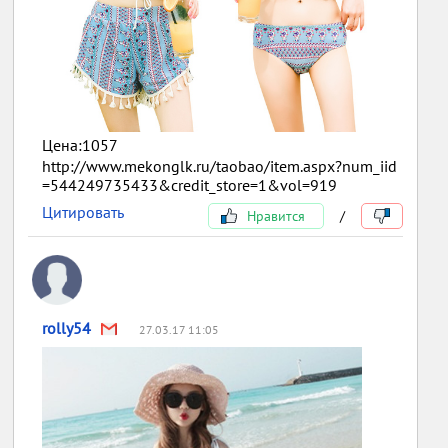
Цена:1057
http://www.mekonglk.ru/taobao/item.aspx?num_iid
=544249735433&credit_store=1&vol=919
Цитировать
Нравится
/
rolly54
27.03.17 11:05