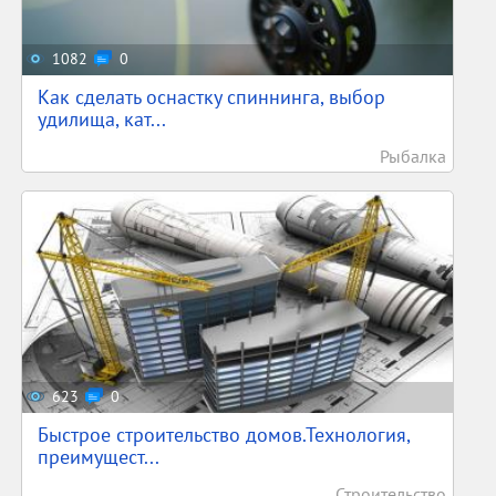
1082
0
Как сделать оснастку спиннинга, выбор
удилища, кат...
Рыбалка
623
0
Быстрое строительство домов.Технология,
преимущест...
Строительство