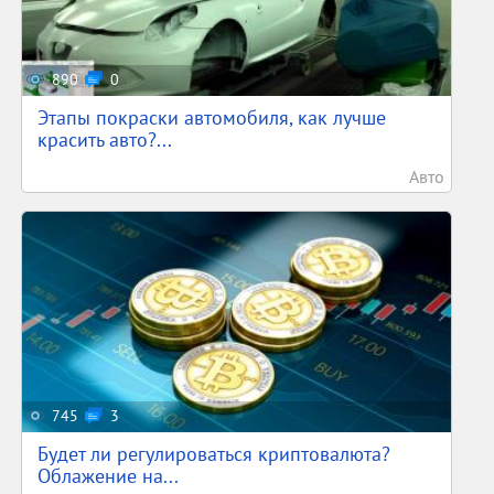
890
0
Этапы покраски автомобиля, как лучше
красить авто?...
Авто
745
3
Будет ли регулироваться криптовалюта?
Облажение на...