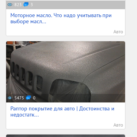
823
3
Моторное масло. Что надо учитывать при
выборе масл...
Авто
5475
0
Раптор покрытие для авто | Достоинства и
недостатк...
Авто