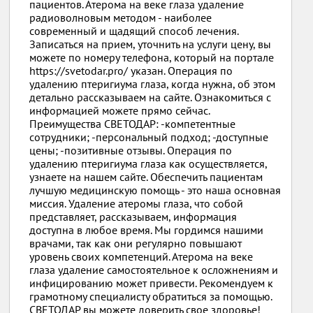
пациентов. Атерома на веке глаза удаление
радиоволновым методом - наиболее
современный и щадящий способ лечения.
Записаться на прием, уточнить на услуги цену, вы
можете по номеру телефона, который на портале
https://svetodar.pro/ указан. Операция по
удалению птеригиума глаза, когда нужна, об этом
детально рассказываем на сайте. Ознакомиться с
информацией можете прямо сейчас.
Преимущества СВЕТОДАР: -компетентные
сотрудники; -персональный подход; -доступные
цены; -позитивные отзывы. Операция по
удалению птеригиума глаза как осуществляется,
узнаете на нашем сайте. Обеспечить пациентам
лучшую медицинскую помощь - это наша основная
миссия. Удаление атеромы глаза, что собой
представляет, рассказываем, информация
доступна в любое время. Мы гордимся нашими
врачами, так как они регулярно повышают
уровень своих компетенций. Атерома на веке
глаза удаление самостоятельное к осложнениям и
инфицированию может привести. Рекомендуем к
грамотному специалисту обратиться за помощью.
СВЕТОДАР вы можете доверить свое здоровье!