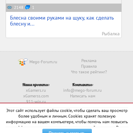
2148
1
Блесна своими руками на щуку, как сделать
блесну и...
Рыбалка
Реклама
Mego-Forum.ru
Правила
Что такое рейтинг?
Наши проекты:
Контакты:
xGamers.ru
info@mego-forum.ru
xGamerss.com
Написать нам
911-win.ru
911-win.com
Этот сайт использует файлы cookie, чтобы сделать ваш просмотр
более удобным и личным. Cookies хранят полезную
Copyright © 2016 -
2026
информацию на вашем компьютере, чтобы помочь нам повысить
эффективность и актуальность нашего сайта для вас. В