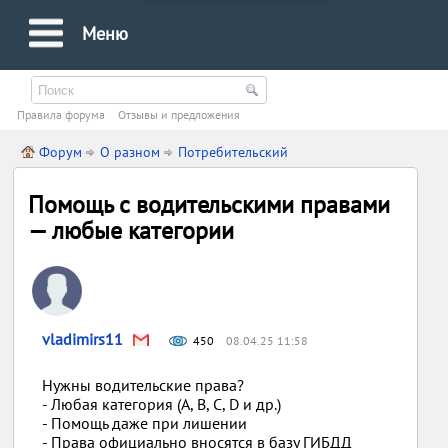
Меню
Правила форума
Oтзывы и предложения
Форум
О разном
Потребительский
Помощь с водительскими правами
— любые категории
vladimirs11
450
08.04.25 11:58
Нужны водительские права?
- Любая категория (A, B, C, D и др.)
- Помощь даже при лишении
- Права официально вносятся в базу ГИБДД