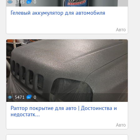
1785
0
Гелевый аккумулятор для автомобиля
Авто
5471
0
Раптор покрытие для авто | Достоинства и
недостатк...
Авто