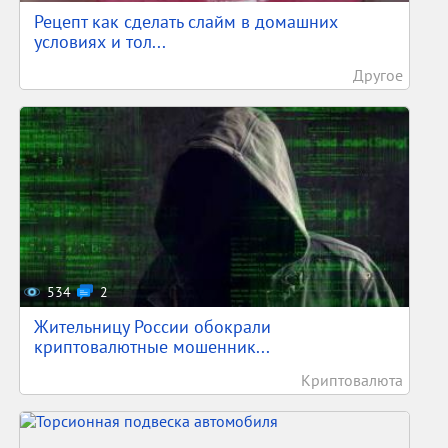
Рецепт как сделать слайм в домашних
условиях и тол...
Другое
534
2
Жительницу России обокрали
криптовалютные мошенник...
Криптовалюта