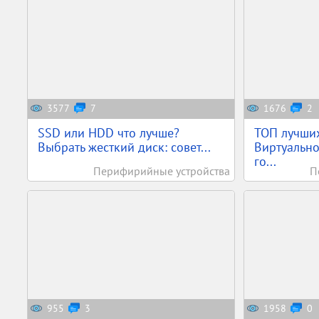
3577
7
1676
2
SSD или HDD что лучше?
ТОП лучши
Выбрать жесткий диск: совет...
Виртуально
го...
Перифирийные устройства
П
955
3
1958
0