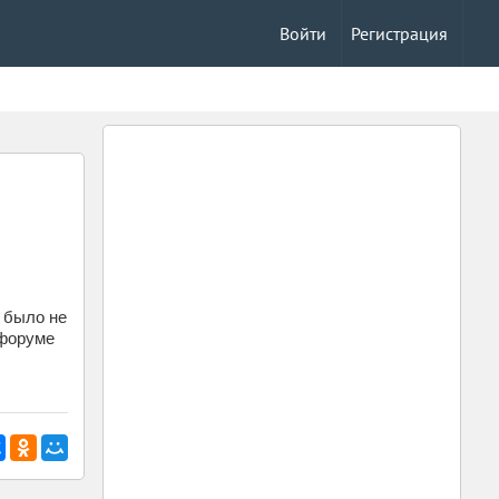
Войти
Регистрация
у было не
 форуме