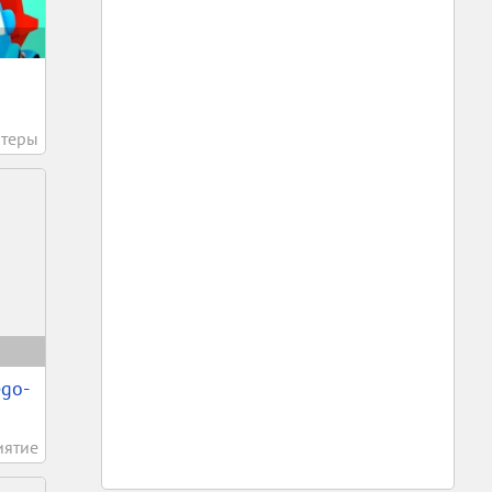
теры
ego-
иятие