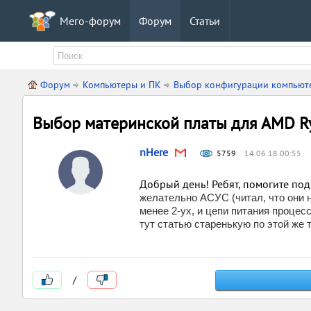
Мего-форум
Форум
Статьи
Форум
Компьютеры и ПК
Выбор конфигурации компьют
Выбор материнской платы для AMD R
nHere
5759
14.06.18 00:55
Добрый день! Ребят, помогите под
желательно АСУС (читал, что они н
менее 2-ух, и цепи питания проце
тут статью старенькую по этой же т
/