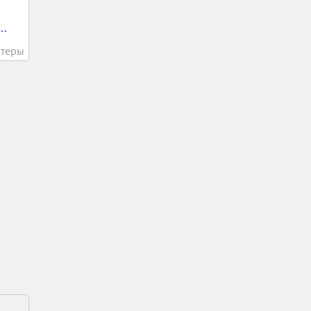
..
теры