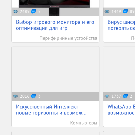
2485
5
1449
89
Выбор игрового монитора и его
Вирус шифр
оптимизация для игр
потерять с
Перифирийные устройства
П
2016
3
1737
2
Искусственный Интеллект -
WhatsApp B
новые горизонты и возмож...
возможност
Компьютеры