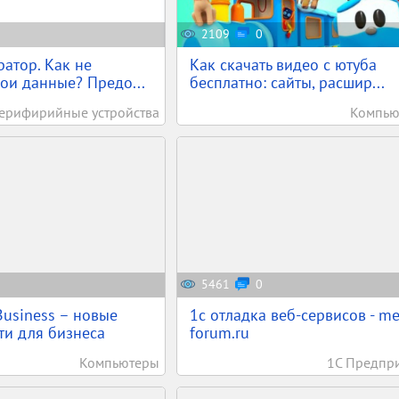
2109
0
атор. Как не
Как скачать видео с ютуба
вои данные? Предо...
бесплатно: сайты, расшир...
ерифирийные устройства
Компью
5461
0
usiness – новые
1c отладка веб-сервисов - m
и для бизнеса
forum.ru
Компьютеры
1С Предпр