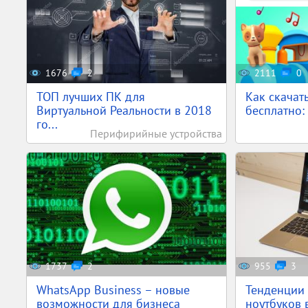
1676
2
2111
0
ТОП лучших ПК для
Как скачат
Виртуальной Реальности в 2018
бесплатно: 
го...
Перифирийные устройства
1737
2
955
3
WhatsApp Business – новые
Тенденции 
возможности для бизнеса
ноутбуков 