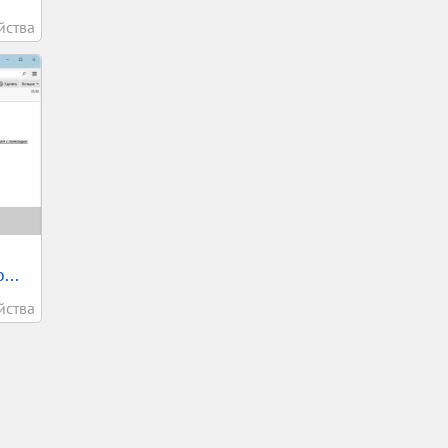
йства
...
йства