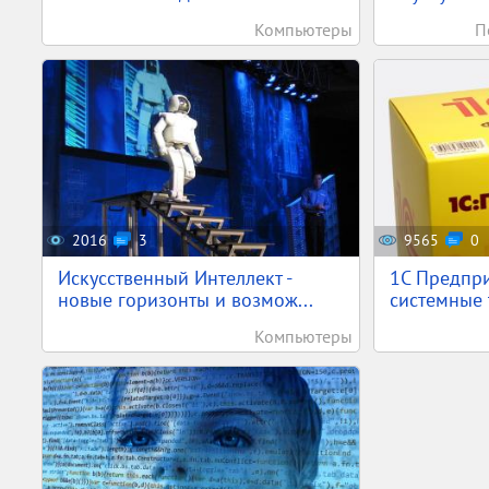
Компьютеры
П
2016
3
9565
0
Искусственный Интеллект -
1С Предпр
новые горизонты и возмож...
системные 
Компьютеры