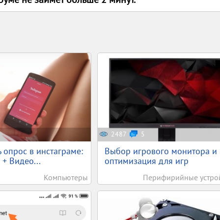
2487
5
ь опрос в инстаграме:
Выбор игрового монитора и 
 + Видео...
оптимизация для игр
Компьютеры
Перифирийные устро