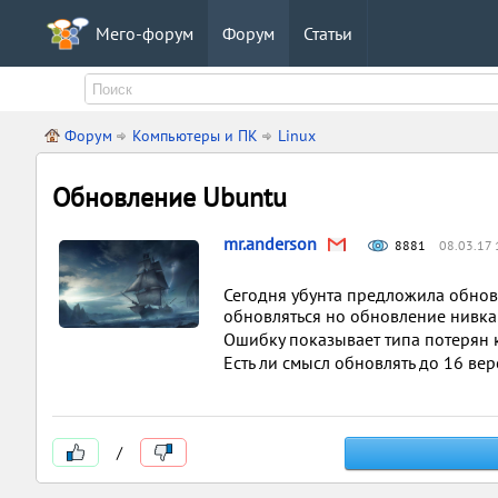
Мего-форум
Форум
Статьи
Форум
Компьютеры и ПК
Linux
Обновление Ubuntu
mr.anderson
8881
08.03.17 
Сегодня убунта предложила обнови
обновляться но обновление нивка
Ошибку показывает типа потерян к
Есть ли смысл обновлять до 16 вер
/