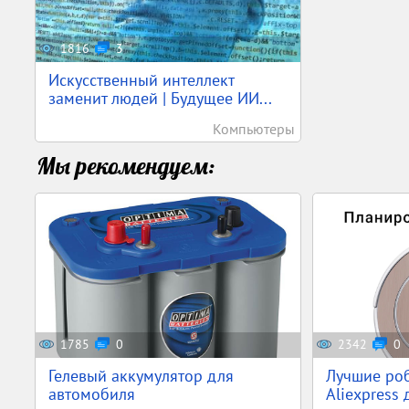
1816
3
Искусственный интеллект
заменит людей | Будущее ИИ...
Компьютеры
Мы рекомендуем:
1785
0
2342
0
Гелевый аккумулятор для
Лучшие ро
автомобиля
Aliexpress 