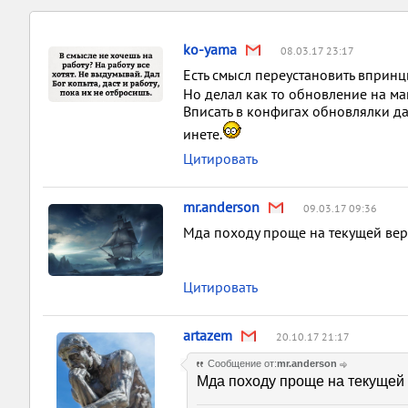
ko-yama
08.03.17 23:17
Есть смысл переустановить впринц
Но делал как то обновление на ма
Вписать в конфигах обновлялки д
инете.
Цитировать
mr.anderson
09.03.17 09:36
Мда походу проще на текущей верс
Цитировать
artazem
20.10.17 21:17
Сообщение от:
mr.anderson
Мда походу проще на текущей 