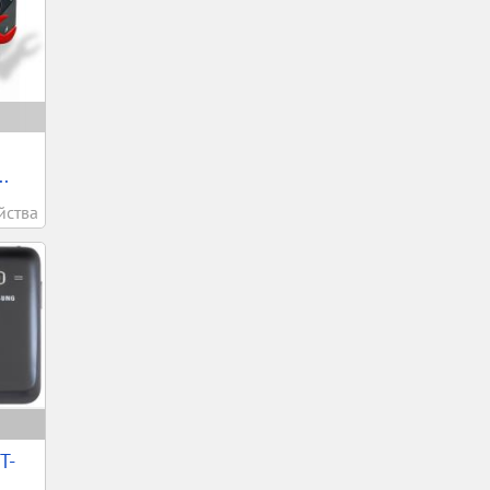
.
йства
T-