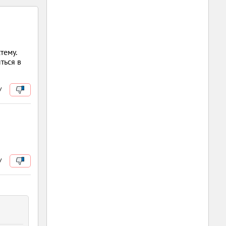
тему.
ться в
/
/