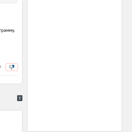
грамму.
/
1