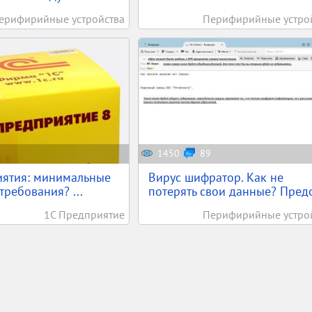
ерифирийные устройства
Перифирийные устро
1450
89
иятия: минимальные
Вирус шифратор. Как не
требования? ...
потерять свои данные? Предо
1С Предприятие
Перифирийные устро