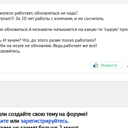
железо работает, обновляться не надо".
упал!!! За 20 лет работы с компами, и не сосчитать.
 обновиться. А незнаючи натыкаются на какую-то "сырую" про
ь. И зачем? Что, до этого разве плохо работало?
ебя на ноуте не обновляю. Ведь работает же всё!
овляйтесь.
Нравится
или создайте свою тему на форуме!
дите
или
зарегистрируйтесь.
руме не заимет больше 2 минут.