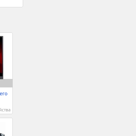
его
йства