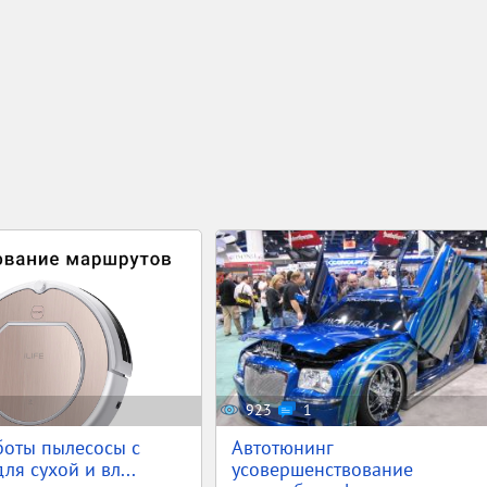
923
1
боты пылесосы с
Автотюнинг
для сухой и вл...
усовершенствование