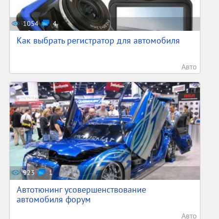
1054
4
Как выбрать регистратор для автомобиля
Авто
923
1
Автотюнинг усовершенствование
автомобиля форум
Авто