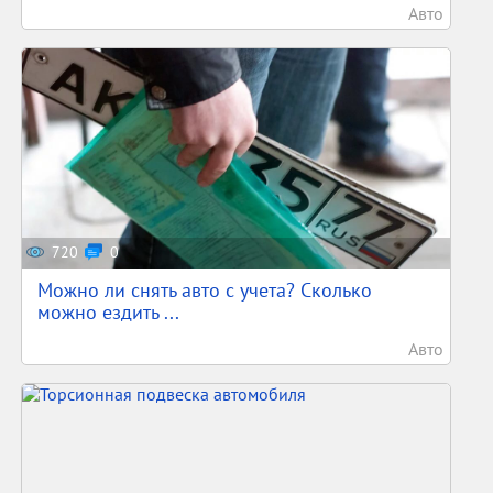
Авто
720
0
Можно ли снять авто с учета? Сколько
можно ездить ...
Авто