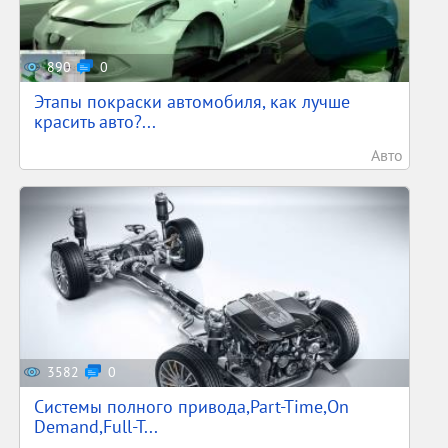
890
0
Этапы покраски автомобиля, как лучше
красить авто?...
Авто
3582
0
Системы полного привода,Part-Time,On
Demand,Full-T...