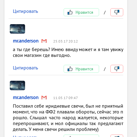
Цитировать
Нравится
/
mr.anderson
25.03.17 20:12
а ты где берешь? Имею ввиду может и я там увижу
свои магазин где выгодно.
Цитировать
Нравится
/
mr.anderson
11.05.17 09:47
Поставил себе иридиевые свечи, был не приятный
момент, что на ФФ2 плавали обороты, сейчас это п
рошло. Слышал часто народ жалуется, некоторые
перепрошивают, и мол официалы так предлагают
делать. У меня свечи решили проблему)