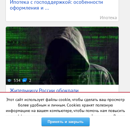
Ипотека с господдержкой: особенности
оформления и ...
Ипотека
534
2
Жительницу России обокрали
криптовалютные мошенник...
Этот сайт использует файлы cookie, чтобы сделать ваш просмотр
более удобным и личным. Cookies хранят полезную
Криптовалюта
информацию на вашем компьютере, чтобы помочь нам повысить
эффективность и актуальность нашего сайта для вас. В
некоторых случаях они необходимы для правильной работы
сайта.