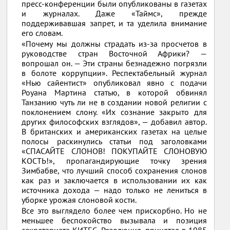
пресс-конференции были опубликованы в газетах
и журналах. Даже «Таймс», прежде
поддерживавшая запрет, и та уделила внимание
его словам.
«Почему мы должны страдать из-за просчетов в
руководстве стран Восточной Африки? —
вопрошал он. — Эти страны безнадежно погрязли
в болоте коррупции». Респектабельный журнал
«Нью сайентист» опубликовал явно с подачи
Роуана Мартина статью, в которой обвинял
Танзанию чуть ли не в создании новой религии с
поклонением слону. «Их сознание закрыто для
других философских взглядов», — добавил автор.
В британских и американских газетах на целые
полосы раскинулись статьи под заголовками
«СПАСАЙТЕ СЛОНОВ! ПОКУПАЙТЕ СЛОНОВУЮ
КОСТЬ!», пропагандирующие точку зрения
Зимбабве, что лучший способ сохранения слонов
как раз и заключается в использовании их как
источника дохода — надо только не лениться в
уборке урожая слоновой кости.
Все это выглядело более чем прискорбно. Но не
меньшее беспокойство вызывала и позиция
секретариата КИТЕС. Резолюция, принятая в 1985