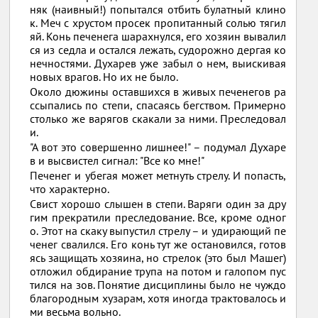
няк (наивный!) попытался отбить булатный клино
к. Меч с хрустом просек пропитанный солью тягил
яй. Конь печенега шарахнулся, его хозяин вывалил
ся из седла и остался лежать, судорожно дергая ко
нечностями. Духарев уже забыл о нем, выискивая
новых врагов. Но их не было.
Около дюжины оставшихся в живых печенегов ра
ссыпались по степи, спасаясь бегством. Примерно
столько же варягов скакали за ними. Преследовал
и.
"А вот это совершенно лишнее!" – подумал Духаре
в и высвистел сигнал: "Все ко мне!"
Печенег и убегая может метнуть стрелу. И попасть,
что характерно.
Свист хорошо слышен в степи. Варяги один за дру
гим прекратили преследование. Все, кроме одног
о. Этот на скаку выпустил стрелу – и удирающий пе
ченег свалился. Его конь тут же остановился, готов
ясь защищать хозяина, но стрелок (это был Машег)
отложил обдирание трупа на потом и галопом пус
тился на зов. Понятие дисциплины было не чуждо
благородным хузарам, хотя иногда трактовалось и
ми весьма вольно.