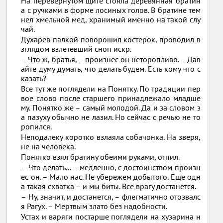
На перевернутом щите стояла деревянная братин
а с ручками в форме лосиных голов. В братине тем
нел хмельной мед, хранимый именно на такой слу
чай.
Духарев палкой поворошил костерок, проводил в
зглядом взлетевший сноп искр.
– Что ж, братья, – произнес он неторопливо. – Дав
айте думу думать, что делать будем. Есть кому что с
казать?
Все тут же поглядели на Понятку. По традиции пер
вое слово после старшего принадлежало младше
му. Понятко же – самый молодой. Да и за словом з
а пазуху обычно не лазил. Но сейчас с речью не то
ропился.
Неподалеку коротко взлаяла собачонка. На зверя,
не на человека.
Понятко взял братину обеими руками, отпил.
– Что делать... – медленно, с достоинством произн
ес он. – Мало нас. Не убережем добытого. Еще одн
а такая схватка – и мы биты. Все врагу достанется.
– Ну, значит, и достанется, – флегматично отозвалс
я Рагух. – Мертвым злато без надобности.
Устах и варяги постарше поглядели на хузарина н