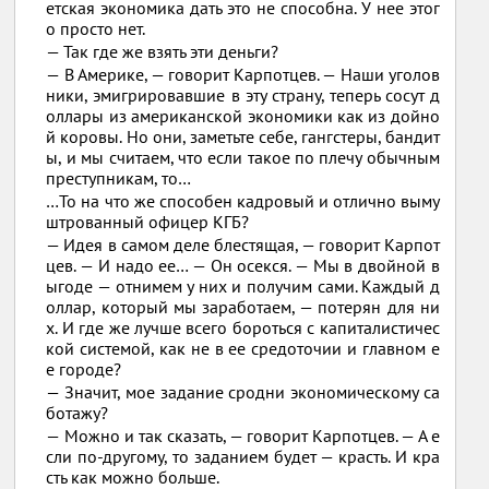
етская экономика дать это не способна. У нее этог
о просто нет.
— Так где же взять эти деньги?
— В Америке, — говорит Карпотцев. — Наши уголов
ники, эмигрировавшие в эту страну, теперь сосут д
оллары из американской экономики как из дойно
й коровы. Но они, заметьте себе, гангстеры, бандит
ы, и мы считаем, что если такое по плечу обычным
преступникам, то…
…То на что же способен кадровый и отлично выму
штрованный офицер КГБ?
— Идея в самом деле блестящая, — говорит Карпот
цев. — И надо ее… — Он осекся. — Мы в двойной в
ыгоде — отнимем у них и получим сами. Каждый д
оллар, который мы заработаем, — потерян для ни
х. И где же лучше всего бороться с капиталистичес
кой системой, как не в ее средоточии и главном е
е городе?
— Значит, мое задание сродни экономическому са
ботажу?
— Можно и так сказать, — говорит Карпотцев. — А е
сли по-другому, то заданием будет — красть. И кра
сть как можно больше.