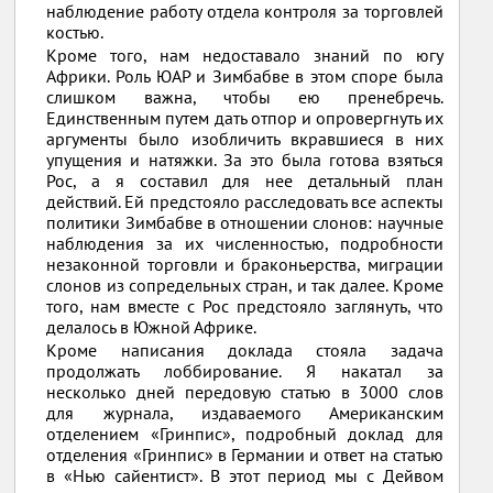
наблюдение работу отдела контроля за торговлей
костью.
Кроме того, нам недоставало знаний по югу
Африки. Роль ЮАР и Зимбабве в этом споре была
слишком важна, чтобы ею пренебречь.
Единственным путем дать отпор и опровергнуть их
аргументы было изобличить вкравшиеся в них
упущения и натяжки. За это была готова взяться
Рос, а я составил для нее детальный план
действий. Ей предстояло расследовать все аспекты
политики Зимбабве в отношении слонов: научные
наблюдения за их численностью, подробности
незаконной торговли и браконьерства, миграции
слонов из сопредельных стран, и так далее. Кроме
того, нам вместе с Рос предстояло заглянуть, что
делалось в Южной Африке.
Кроме написания доклада стояла задача
продолжать лоббирование. Я накатал за
несколько дней передовую статью в 3000 слов
для журнала, издаваемого Американским
отделением «Гринпис», подробный доклад для
отделения «Гринпис» в Германии и ответ на статью
в «Нью сайентист». В этот период мы с Дейвом