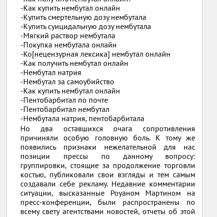
-Как купить нембутал онлайн
-Купить смертельную дозу нембутала
-Купить суицидальную дозу нембутала
-Мягкий раствор нембутала
-Покупка нембутала онлайн
-Ко[нецензурная лексика] нембутал онлайн
-Как получить нембутал онлайн
-Нембутал натрия
-Нембутал за самоубийство
-Как купить нембутал онлайн
-Пентобарбитал по почте
-Пентобарбитал нембутал
-Нембутала натрия, пентобарбитала
Но два оставшихся очага сопротивления
причиняли особую головную боль. К тому же
появились признаки нежелательной для нас
позиции прессы по данному вопросу:
группировки, стоящие за продолжение торговли
костью, публиковали свои взгляды и тем самым
создавали себе рекламу. Недавние комментарии
ситуации, высказанные Роуаном Мартином на
пресс-конференции, были распространены по
всему свету агентствами новостей, отчеты об этой