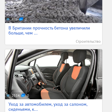
676
0
В Британии прочность бетона увеличили
больше, чем ...
Строительство
2514
0
Уход за автомобилем, уход за салоном,
сиденьями, к...