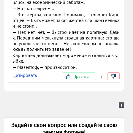
ились, на экономический саботаж.
— Но стать евреем…
— Это жертва, конечно. Понимаю, — говорит Карп
отцев. — Быть может, такая жертва слишком велика
и не стоит…
— Нет, нет, нет, — быстро идет на попятную Дэзи
к. Перед ним мелькнула страшная картина: его ша
нс ускользает от него. — Нет, конечно же я соглаша
юсь выполнить это задание!
Карпотцев долизывает мороженое и скалится в ул
ыбке.
— Мазелтоф, — произносит он.
Цитировать
Нравится
/
1
Задайте свои вопрос или создайте свою
тему на форуме!