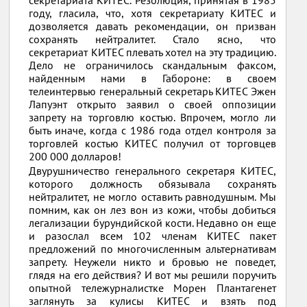
году, гласила, что, хотя секретариату КИТЕС и
дозволяется давать рекомендации, он призван
сохранять нейтралитет. Стало ясно, что
секретариат КИТЕС плевать хотел на эту традицию.
Дело не ограничилось скандальным факсом,
найденным нами в Габороне: в своем
телеинтервью генеральный секретарь КИТЕС Эжен
Лапуэнт открыто заявил о своей оппозиции
запрету на торговлю костью. Впрочем, могло ли
быть иначе, когда с 1986 года отдел контроля за
торговлей костью КИТЕС получил от торговцев
200 000 долларов!
Двурушничество генерального секретаря КИТЕС,
которого должность обязывала сохранять
нейтралитет, не могло оставить равнодушным. Мы
помним, как он лез вон из кожи, чтобы добиться
легализации бурундийской кости. Недавно он еще
и разослал всем 102 членам КИТЕС пакет
предложений по многочисленным альтернативам
запрету. Неужели никто и бровью не поведет,
глядя на его действия? И вот мы решили поручить
опытной тележурналистке Морен Плантагенет
заглянуть за кулисы КИТЕС и взять под