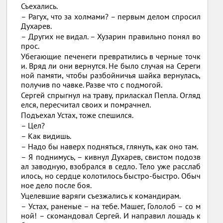
Съехались.
– Рагух, что за холмами? – первым делом спросил
Духарев.
– Других не видал. – Хузарин правильно понял во
прос.
Убегающие печенеги превратились в черные точк
и. Вряд ли они вернутся. Не было случая на Сереги
ной памяти, чтобы разбойничья шайка вернулась,
получив по чавке. Разве что с подмогой.
Сергей спрыгнул на траву, приласкал Пепла. Огляд
елся, пересчитал своих и помрачнел.
Подъехал Устах, тоже спешился.
– Цел?
– Как видишь.
– Надо бы наверх подняться, глянуть, как оно там.
– Я поднимусь, – кивнул Духарев, свистом подозв
ал заводную, взобрался в седло. Тело уже расслаб
илось, но сердце колотилось быстро‑быстро. Обыч
ное дело после боя.
Уцелевшие варяги съезжались к командирам.
– Устах, раненые – на тебе. Машег, Гололоб – со м
ной! – скомандовал Сергей. И направил лошадь к