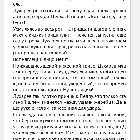
ела.
Духарев резко осадил, и следующая стрела прошл
а перед мордой Пепла. Разворот... Вот ты где, голу
бчик!
Ухмыляясь во весь рот – с тридцати шагов степняк
муху к кизяку пришпилит, – печенег выпустил еще
одну стрелу. Духарев не глазами, шестым чувством
уловил, куда целит враг, резко наклонился – и сме
рть прошла над головой.
Вот наглец! В лицо метит!
Прижавшись щекой к жесткой гриве, Духарев мча
лся вперед. Пары секунд ему хватило, чтобы оцен
ить противника и понять, что тот, отменный стрело
к, не станет бить в коня, уверенный, что непремен
но достанет всадника. Ну, поглядим!
Духарев так плотно приник к Пеплу, что только ста
льной шлем виднелся между ушами жеребца. Да е
ще рука с мечом, занесенная для удара.
Стрела ударила в основание клинка с такой силой,
что Серегину руку отбросило назад. Печенег закин
ул руку, выдергивая из колчана новую стрелу, но Д
ухарев уже был рядом. Меч взлетел и опустился. П
олетели в траву две половинки лука, которым степ