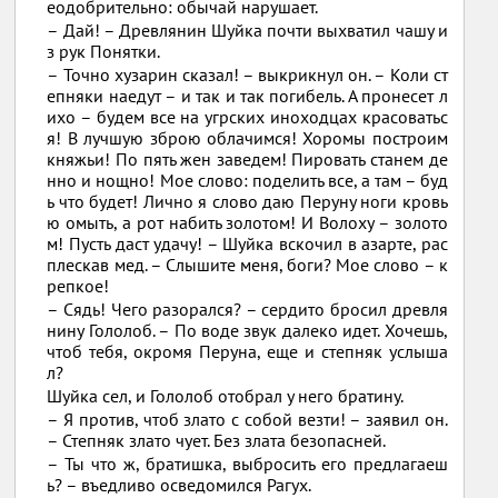
еодобрительно: обычай нарушает.
– Дай! – Древлянин Шуйка почти выхватил чашу и
з рук Понятки.
– Точно хузарин сказал! – выкрикнул он. – Коли ст
епняки наедут – и так и так погибель. А пронесет л
ихо – будем все на угрских иноходцах красоватьс
я! В лучшую зброю облачимся! Хоромы построим
княжьи! По пять жен заведем! Пировать станем де
нно и нощно! Мое слово: поделить все, а там – буд
ь что будет! Лично я слово даю Перуну ноги кровь
ю омыть, а рот набить золотом! И Волоху – золото
м! Пусть даст удачу! – Шуйка вскочил в азарте, рас
плескав мед. – Слышите меня, боги? Мое слово – к
репкое!
– Сядь! Чего разорался? – сердито бросил древля
нину Гололоб. – По воде звук далеко идет. Хочешь,
чтоб тебя, окромя Перуна, еще и степняк услыша
л?
Шуйка сел, и Гололоб отобрал у него братину.
– Я против, чтоб злато с собой везти! – заявил он.
– Степняк злато чует. Без злата безопасней.
– Ты что ж, братишка, выбросить его предлагаеш
ь? – въедливо осведомился Рагух.