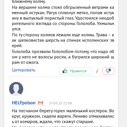
ближнему холму.
На вершине холма стоял обгрызенный ветрами ка
менный истукан. Рагух сплюнул метко, попав истук
ану в выпуклый пористый глаз. Удостоился неодоб
рительного взгляда со стороны Гололоба. Ухмыльн
улся.
По ту сторону холмов лежали еще холмы. Трава – к
ак шелковистая шерсть на спинах исполинских зв
ерей.
Гололоба прозвали Гололобом потому, что надо лб
ом у него не волосы росли, а бугрился широкий ш
рам от ожога.
Цитировать
Нравится
/
HELFpoison
27.03.25 22:08
На песчаном берегу горел маленький костерок. Во
круг, кружком, сидели варяги. Лениво отмахивалис
ь от комаров, ждали, что скажут старшие.