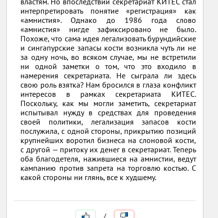
властям. Но впоследствии секретариат КИТЕС стал
интерпретировать понятие «регистрация» как
«амнистия». Однако до 1986 года слово
«амнистия» нигде зафиксировано не было.
Похоже, что сама идея легализовать бурундийские
и сингапурские запасы кости возникла чуть ли не
за одну ночь, во всяком случае, мы не встретили
ни одной заметки о том, что это входило в
намерения секретариата. Не сыграла ли здесь
свою роль взятка? Нам бросился в глаза конфликт
интересов в рамках секретариата КИТЕС.
Поскольку, как мы могли заметить, секретариат
испытывал нужду в средствах для проведения
своей политики, легализация запасов кости
послужила, с одной стороны, прикрытию позиций
крупнейших воротил бизнеса на слоновой кости,
с другой — притоку их денег в секретариат. Теперь
оба благодетеля, нажившиеся на амнистии, ведут
кампанию против запрета на торговлю костью. С
какой стороны ни глянь, все к худшему.
/