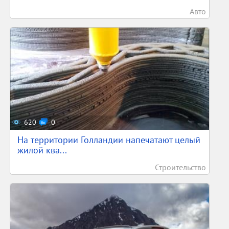
Авто
620
0
На территории Голландии напечатают целый
жилой ква...
Строительство