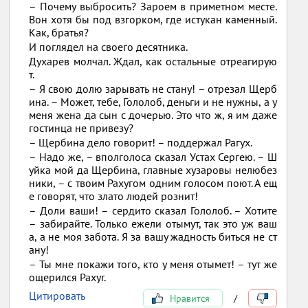
– Почему выбросить? Зароем в приметном месте.
Вон хотя бы под взгорком, где истукан каменный.
Как, братья?
И поглядел на своего десятника.
Духарев молчал. Ждал, как остальные отреагирую
т.
– Я свою долю зарывать не стану! – отрезал Щерб
ина. – Может, тебе, Гололоб, деньги и не нужны, а у
меня жена да сын с дочерью. Это что ж, я им даже
гостинца не привезу?
– Щербина дело говорит! – поддержал Рагух.
– Надо же, – вполголоса сказал Устах Сергею. – Ш
уйка мой да Щербина, главные хузаровы нелюбез
ники, – с твоим Рахугом одним голосом поют. А ещ
е говорят, что злато людей рознит!
– Доли ваши! – сердито сказал Гололоб. – Хотите
– забирайте. Только ежели отымут, так это уж ваш
а, а не моя забота. Я за вашу жадность биться не ст
ану!
– Ты мне покажи того, кто у меня отымет! – тут же
ощерился Paxyr.
Цитировать
Нравится
/