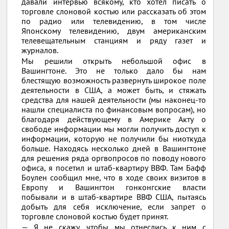
давали интервью всякому, кто хотел писать о
торговле слоновой костью или рассказать об этом
по радио или телевидению, в том числе
Японскому телевидению, двум американским
телевещательным станциям и ряду газет и
журналов.
Мы решили открыть небольшой офис в
Вашингтоне. Это не только дало бы нам
блестящую возможность развернуть широкое поле
деятельности в США, а может быть, и стяжать
средства для нашей деятельности (мы наконец-то
нашли специалиста по финансовым вопросам), но
благодаря действующему в Америке Акту о
свободе информации мы могли получить доступ к
информации, которую не получили бы ниоткуда
больше. Находясь несколько дней в Вашингтоне
для решения ряда оргвопросов по поводу нового
офиса, я посетил и штаб-квартиру ВВФ. Там Бафф
Боулен сообщил мне, что в ходе своих визитов в
Европу и Вашингтон гонконгские власти
побывали и в штаб-квартире ВВФ США, пытаясь
добыть для себя исключение, если запрет о
торговле слоновой костью будет принят.
— Я не скажу, чтобы мы отнеслись к ним с