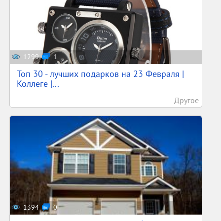
1299
1
Топ 30 - лучших подарков на 23 Февраля |
Коллеге |...
Другое
1394
0