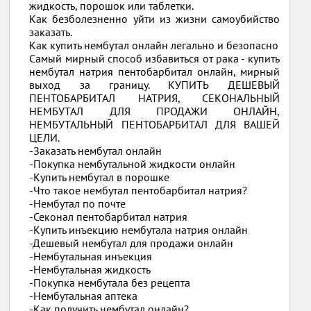
жидкость, порошок или таблетки.
Как безболезненно уйти из жизни самоубийство
заказать.
Как купить нембутал онлайн легально и безопасно
Самый мирный способ избавиться от рака - купить
нембутал натрия пентобарбитал онлайн, мирный
выход за границу. КУПИТЬ ДЕШЕВЫЙ
ПЕНТОБАРБИТАЛ НАТРИЯ, СЕКОНАЛЬНЫЙ
НЕМБУТАЛ ДЛЯ ПРОДАЖИ ОНЛАЙН,
НЕМБУТАЛЬНЫЙ ПЕНТОБАРБИТАЛ ДЛЯ ВАШЕЙ
ЦЕЛИ.
-Заказать нембутал онлайн
-Покупка нембутальной жидкости онлайн
-Купить нембутал в порошке
-Что такое нембутал пентобарбитал натрия?
-Нембутал по почте
-Секонал пентобарбитал натрия
-Купить инъекцию нембутала натрия онлайн
-Дешевый нембутал для продажи онлайн
-Нембутальная инъекция
-Нембутальная жидкость
-Покупка нембутала без рецепта
-Нембутальная аптека
-Как получить нембутал онлайн?