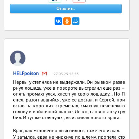
HELFpoison
27.03.25 18:53
Нервы у степняка не выдержали. Он рывком разве
рнул лошадь, уже в повороте выстрелил еще раз –
опять промахнулся, хлестнул свою лошадку... Но П
епел, разогнавшийся, уже ее достал, и Сергей, при
встав на коротких стременах, смахнул печенежью
голову в войлочной шапке. Легко, словно лозу сру
бил. И тут же оглянулся, выискивая нового врага.
Враг, как мгновенно выяснилось, тоже его искал.
У затылка, едва не чиркнув по шлему, пропела стр