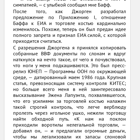
симпатией, — с улыбкой сообщил мне Бафф.
После того, как Джорген разработал
предложение по Приложению I, отношение
Баффа к ЕИА и торговле костью кардинально
изменилось. Похоже, теперь он был предан идее
полного запрета и признал ЕИА силой, с которой
приходится считаться.
С разрешения Джоргена я принялся копировать
собранные ВВФ документы по слонам и вдруг
наткнулся на нечто такое, от чего я почувствовал,
что ноги у меня подкашиваются. Это был пресс-
релиз ЮНЕП — Программы ООН по окружающей
среде, — датированный маем 1986 года. Крупная
статья, превозносящая систему контроля КИТЕС;
но больше всего меня в ней заинтересовало
высказывание Эжена Лапуэнта, похвалявшегося,
что его усилиями за торговлей костью налажен
такой строгий контроль, что легче верблюду
пролезть через игольное ушко, нежели торговцу
найти обходной путь. «К нам на поклон
приходили воротилы нелегальной торговли, —
добавил он, — и предлагали огромные деньги,
чтобы мы легализовали их запасы слоновой