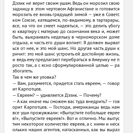
Дэзик не верит своим ушам. Ведь он морозил свою
задницу в этом чертовом Афганистане и готовится
морозить ее вновь грядущей зимой — уже в Советс
ком Союзе, катящемся, по-видимому, в тартарары,
все, на что он смеет надеяться, — это делить убогу
ю квартиру с матерью до скончания века и, может
быть, выкраивать недельку в черноморском доме
отдыха, и часть его души вопиет: Я должен вырват
ься от нее, и это мой шанс. Но другая часть души к
ричит: это мой шанс устроить ей достойную жизнь,
и ведь ему предлагают перебраться в Америку не п
росто так, а с ясно сформулированной целью — ра
збогатеть.
Так в чем же уловка?
— Вам, разумеется, придется стать евреем, — говор
ит Карпотцев.
— Евреем? — удивляется Дэзик. — Почему?
— А как иначе мы сможем вас туда внедрить? — гов
орит Карпотцев. — Господи, американцы ведь нам
все уши прожужжали: «Выпустите побольше еврее
в!», «Выпустите евреев!». Вот и отлично. Мы выпус
тим некоторое количество евреев, а с ними и неск
ольких наших агентов, натасканных, как вы выраз