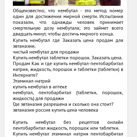
Общеизвестно, что нембутал - это метод номер
один для достижения мирной смерти. Испытания
показали, что однажды человек принимает
смертельную дозу нембутала; это займет всего
двадцать минут, чтобы достичь мирного конца.
Купить нембутал где Заказать цена продам для
эвтаназии.
чистый нембутал для продажи
Купить нембутал таблетки порошок. Заказать цена.
Продам Как и где купить нембутал-пентобарбитал
натрия, жидкость, порошок и таблетки (таблетки) в
Интернете?
Этаминал-натрий
купить нембутал в аптеке
нембутал, пентобарбитал (таблетки, порошок,
жидкость) для продажи
Где эвтаназия разрешена и сколько она стоит?
эвтаназия россия купить цена человека
Купить нембутал без рецептов онлайн
пентобарбитал жидкость, порошок или таблетки.
Купить нембутал этаминал натрия пентобарбитал