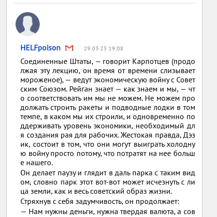
HELFpoison
29.03.25 19:08
Соединенные Штаты, — говорит Карпотцев (продо
лжая эту лекцию, он время от времени слизывает
мороженое), — ведут экономическую войну с Совет
ским Союзом. Рейган знает — как знаем и мы, — чт
о соответствовать им мы не можем. Не можем про
должать строить ракеты и подводные лодки в том
темпе, в каком мы их строили, и одновременно по
ддерживать уровень экономики, необходимый дл
я создания рая для рабочих. Жестокая правда, Дэз
ик, состоит в том, что они могут выиграть холодну
ю войну просто потому, что потратят на нее больш
е нашего.
Он делает паузу и глядит в даль парка с таким вид
ом, словно парк этот вот-вот может исчезнуть с ли
ца земли, как и весь советский образ жизни.
Стряхнув с себя задумчивость, он продолжает:
— Нам нужны деньги, нужна твердая валюта, а сов