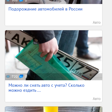
966
0
Подорожание автомобилей в России
Авто
720
0
Можно ли снять авто с учета? Сколько
можно ездить ...
Авто