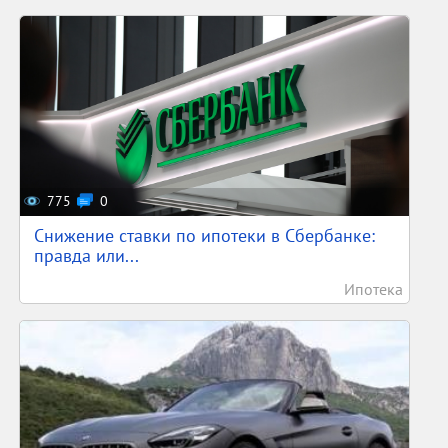
775
0
Снижение ставки по ипотеки в Сбербанке:
правда или...
Ипотека