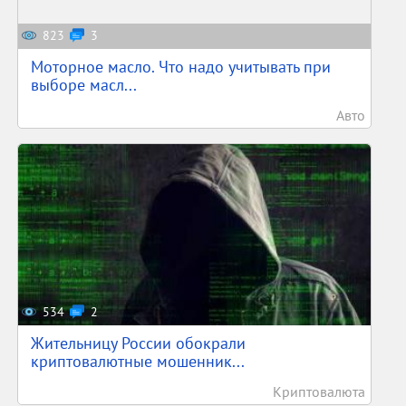
823
3
Моторное масло. Что надо учитывать при
выборе масл...
Авто
534
2
Жительницу России обокрали
криптовалютные мошенник...
Криптовалюта