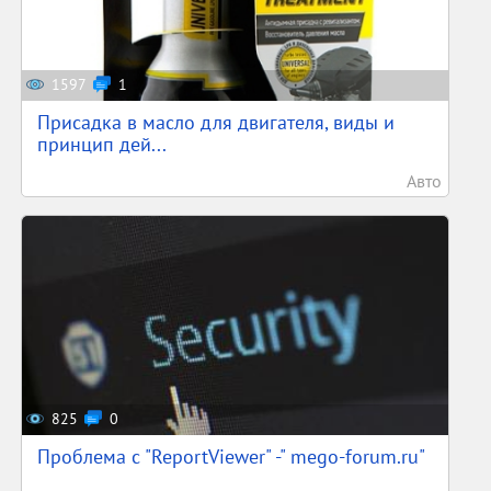
1597
1
Присадка в масло для двигателя, виды и
принцип дей...
Авто
825
0
Проблема с "ReportViewer" -" mego-forum.ru"