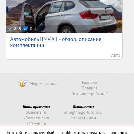
845
0
Автомобиль BMV X1 - обзор, описание,
комплектации
Авто
Реклама
Mego-Forum.ru
Правила
Что такое рейтинг?
Наши проекты:
Контакты:
xGamers.ru
info@mego-forum.ru
xGamerss.com
Написать нам
911-win.ru
911-win.com
Этот сайт использует файлы cookie, чтобы сделать ваш просмотр