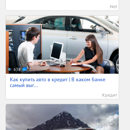
.Net
638
0
Как купить авто в кредит | В каком банке
самый выг...
Кредит