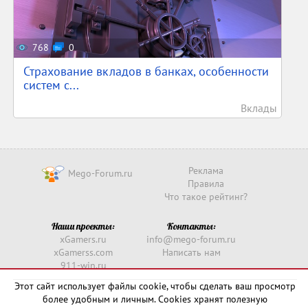
768
0
Страхование вкладов в банках, особенности
систем с...
Вклады
Реклама
Mego-Forum.ru
Правила
Что такое рейтинг?
Наши проекты:
Контакты:
xGamers.ru
info@mego-forum.ru
xGamerss.com
Написать нам
911-win.ru
911-win.com
Этот сайт использует файлы cookie, чтобы сделать ваш просмотр
более удобным и личным. Cookies хранят полезную
Copyright © 2016 -
2026