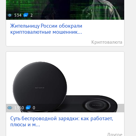
534
2
Жительницу России обокрали
криптовалютные мошенник...
Криптовалюта
1350
0
Суть беспроводной зарядки: как работает,
плюсы и м...
Другое