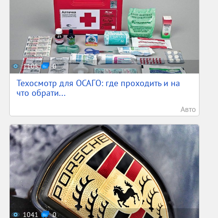
1105
0
Техосмотр для ОСАГО: где проходить и на
что обрати...
Авто
1041
0