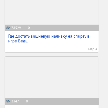
78529
0
Где достать вишневую наливку на спирту в
игре Ведь...
Игры
3347
0