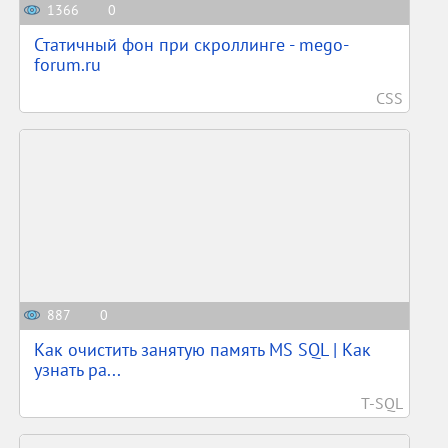
1366
0
Статичный фон при скроллинге - mego-
forum.ru
CSS
887
0
Как очистить занятую память MS SQL | Как
узнать ра...
T-SQL