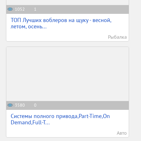
1052
1
ТОП Лучших воблеров на щуку - весной,
летом, осень...
Рыбалка
3580
0
Системы полного привода,Part-Time,On
Demand,Full-T...
Авто