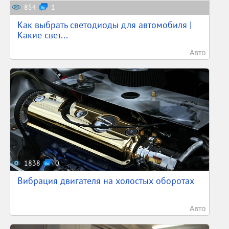
854
1
Как выбрать светодиоды для автомобиля |
Какие свет...
Авто
1838
0
Вибрация двигателя на холостых оборотах
Авто