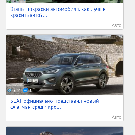
Этапы покраски автомобиля, как лучше
красить авто?...
Авто
631
0
SEAT официально представил новый
флагман среди кро...
Авто