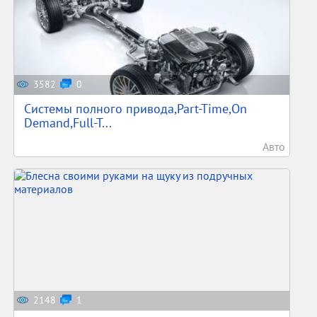
3582
0
Системы полного привода,Part-Time,On
Demand,Full-T...
Авто
2148
1