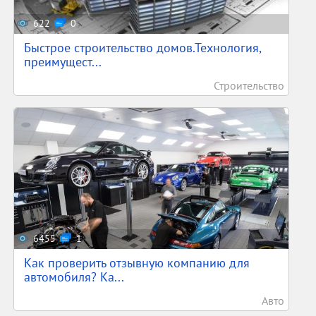
622
0
Быстрое строительство домов.Технология,
преимущест...
Строительство
6455
1
Как проверить отзывную компанию для
автомобиля? Ка...
Авто