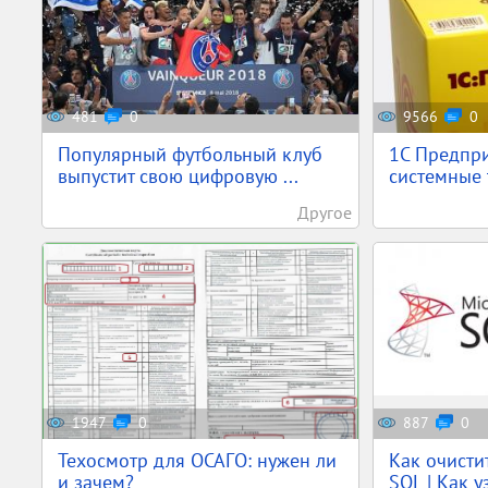
481
0
9566
0
Популярный футбольный клуб
1С Предпр
выпустит свою цифровую ...
системные 
Другое
1947
0
887
0
Техосмотр для ОСАГО: нужен ли
Как очисти
и зачем?
SQL | Как уз