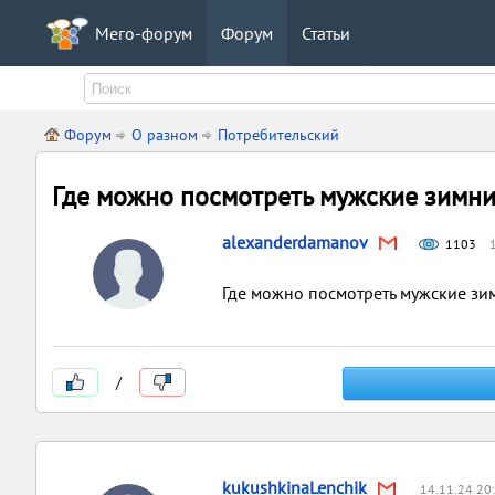
Мего-форум
Форум
Статьи
Форум
О разном
Потребительский
Где можно посмотреть мужские зимни
alexanderdamanov
1103
Где можно посмотреть мужские зи
/
kukushkinaLenchik
14.11.24 20