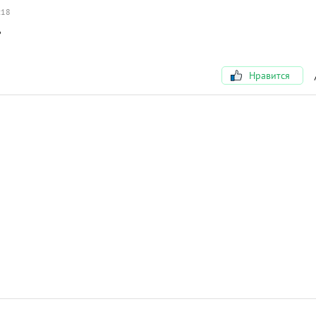
:18
ь
Нравится