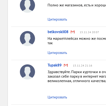
Полно же магазинов, есть и хороше
Цитировать
belkovskii08
15.11.24 20:07
На маркетплейсах можно же посмот
так
Цитировать
Tupak89
15.11.24 21:16
Здравствуйте. Парки курточки я о
заказал себе парку в интернет маг
великолепная, отличного качества,
Цитировать