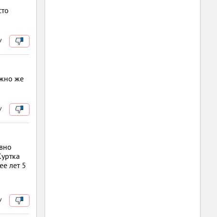
сто
/
ожно же
/
авно
Куртка
ее лет 5
/