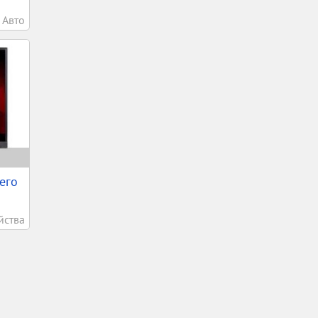
Авто
его
йства