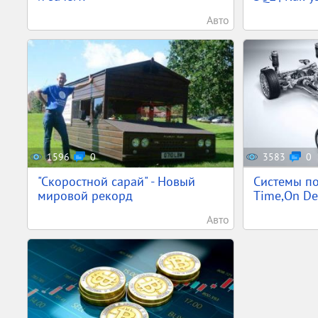
Авто
1596
0
3583
0
"Скоростной сарай" - Новый
Системы по
мировой рекорд
Time,On Dem
Авто