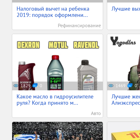
Налоговый вычет на ребенка
Лучшие вы
2019: порядок оформлени...
Рефинансирование
1829
0
1469
0
Какое масло в гидроусилителе
Лучшие жен
руля? Когда принято м...
Алиэкспресс
Авто