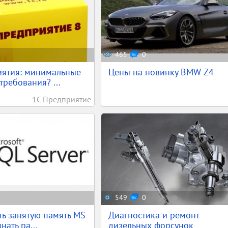
465
0
иятия: минимальные
Цены на новинку BMW Z4
требования? ...
1С Предприятие
549
0
ть занятую память MS
Диагностика и ремонт
нать ра...
дизельных форсунок