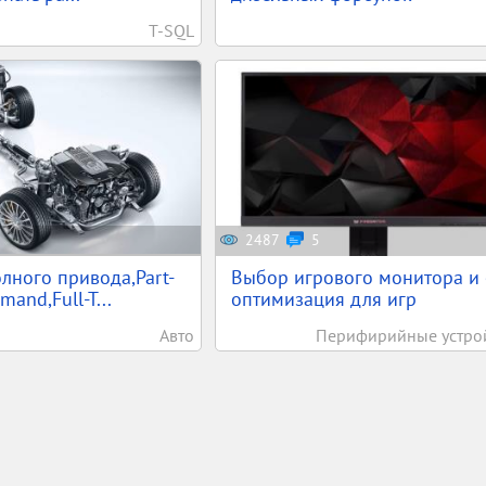
T-SQL
2487
5
лного привода,Part-
Выбор игрового монитора и 
and,Full-T...
оптимизация для игр
Авто
Перифирийные устро