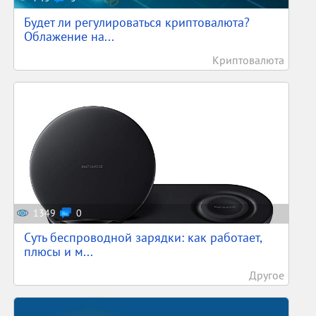
Будет ли регулироваться криптовалюта?
Облажение на...
Криптовалюта
1349
0
Суть беспроводной зарядки: как работает,
плюсы и м...
Другое