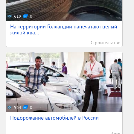
619
0
На территории Голландии напечатают целый
жилой ква...
Строительство
964
0
Подорожание автомобилей в России
Авто