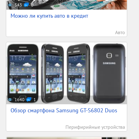
543
0
Можно ли купить авто в кредит
Авто
1640
1
Обзор смартфона Samsung GT-S6802 Duos
Перифирийные устройства