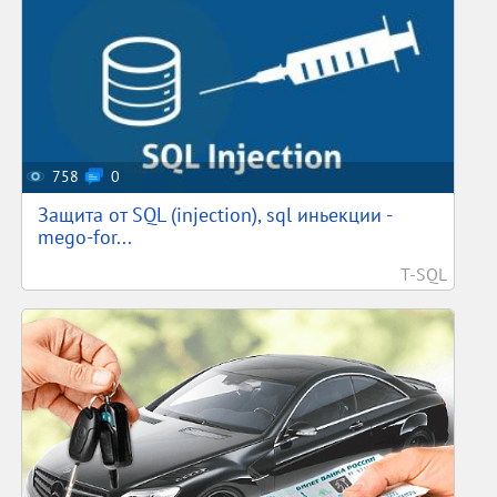
758
0
Защита от SQL (injection), sql иньекции -
mego-for...
T-SQL