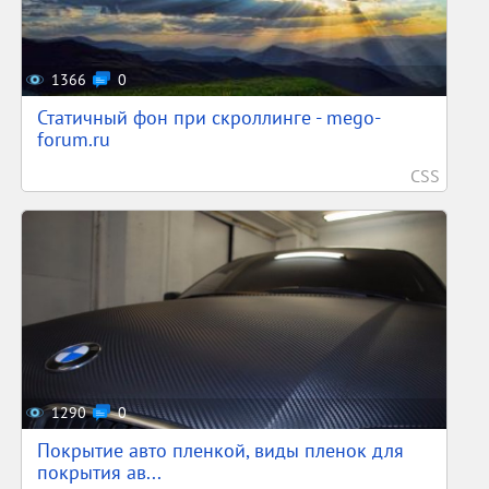
1366
0
Статичный фон при скроллинге - mego-
forum.ru
CSS
1290
0
Покрытие авто пленкой, виды пленок для
покрытия ав...