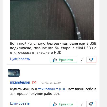
Вот такой использую, без разницы один или 2 USB
подключено, главное что бы сторона Mini USB не
отключалась от внешнего HDD
Цитировать
Нравится
/
mr.anderson
07.01.18 12:59
Купить можно в
технопоинт ДНС
вот такой себе в
зял, вроде получше работает.
Цитировать
Нравится
/