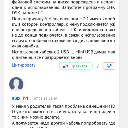
файловой системы на диске повреждена и неприг
одна к использованию. Запустите программу CHK
DSK на томе I:."
Понял причину. У меня внешнии HDD имеет короб
ку, в которой контроллер, к нему подключается уж
е непосредственно кабель с ПК, и видимо контакт
не до конца подкючется, в связи с использование
м другого кабеля и отключается диск, появляется т
акая ошибка.
Использовал кабель с 2 USB- 1 Mini USB думал мал
о питания, все повтроряется вновь
Цитировать
Нравится
/
alex
07.01.18 12:49
У меня у родителей такая проблема с внешним HD
D уже отложил его выкинуть, т.к. устал и нет идеи ч
то с ним можно делать(.
А получается надо другой кабель попробовать где