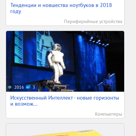
Тенденции и новшества ноутбуков в 2018
году
Перифирийные устройства
2016
3
Искусственный Интеллект - новые горизонты
и возмож...
Компьютеры