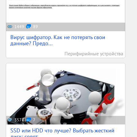
1449
89
Вирус шифратор. Как не потерять свои
данные? Предо...
Перифирийные устройства
3578
7
SSD или HDD что лучше? Выбрать жесткий
диск: совет...