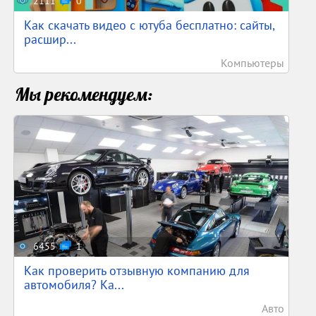
2111
0
Как скачать видео с ютуба бесплатно: сайты,
расшир...
Компьютеры
Мы рекомендуем:
6455
1
Как проверить отзывную компанию для
автомобиля? Ка...
Авто