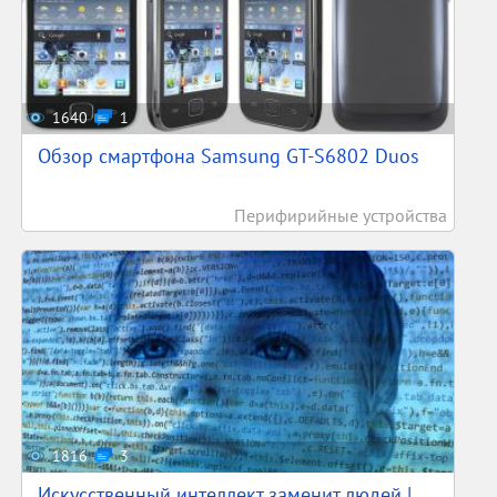
1640
1
Обзор смартфона Samsung GT-S6802 Duos
Перифирийные устройства
1816
3
Искусственный интеллект заменит людей |