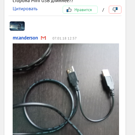
сторона Mini USB длиннее??
Цитировать
Нравится
/
mr.anderson
07.01.18 12:57