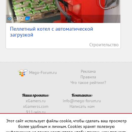
1892
1
Пеллетный котел с автоматической
загрузкой
Строительство
Реклама
Mego-Forum.ru
Правила
Что такое рейтинг?
Наши проекты:
Контакты:
xGamers.ru
info@mego-forum.ru
xGamerss.com
Написать нам
911-win.ru
911-win.com
Этот сайт использует файлы cookie, чтобы сделать ваш просмотр
более удобным и личным. Cookies хранят полезную
Copyright © 2016 -
2026