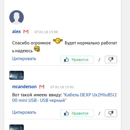
alex
07.01.18 13:00
Спасибо огромное
Будет нормально работат
ь надеюсь
Цитировать
Нравится
/
mr.anderson
07.01.18 13:02
Вот такой имеею ввиду:
"Кабель DEXP Ux2MiuBSI2
00 mini USB - USB черный"
Цитировать
Нравится
/