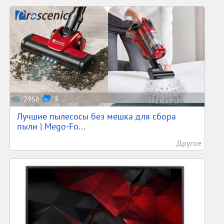
2958
3
Лучшие пылесосы без мешка для сбора
пыли | Mego-Fo...
Другое