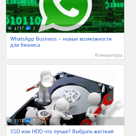
1737
2
WhatsApp Business – новые возможности
для бизнеса
Компьютеры
3578
7
SSD или HDD что лучше? Выбрать жесткий