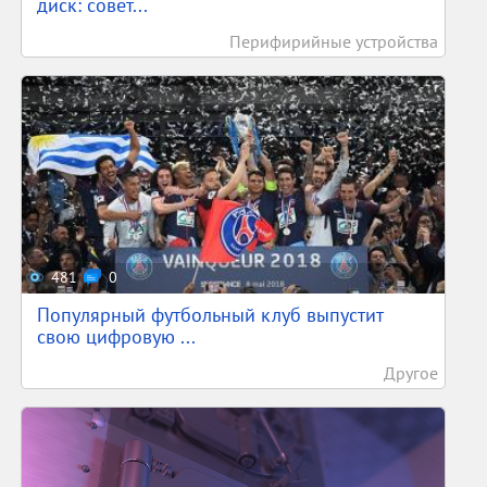
диск: совет...
Перифирийные устройства
481
0
Популярный футбольный клуб выпустит
свою цифровую ...
Другое