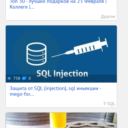
Топ 30 - лучших подарков на 23 Февраля |
Коллеге |...
Другое
758
0
Защита от SQL (injection), sql иньекции -
mego-for...
T-SQL