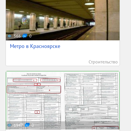
566
0
Метро в Красноярске
Строительство
1947
0