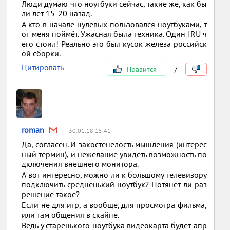
Люди думаю что ноутбуки сейчас, такие же, как бы
ли лет 15-20 назад.
А кто в начале нулевых пользовался ноутбуками, т
от меня поймёт. Ужасная была техника. Один IRU ч
его стоил! Реально это был кусок железа российск
ой сборки.
Цитировать
Нравится
/
roman
30.01.18 15:41
Да, согласен. И закостенелость мышления (интерес
ный термин), и нежелание увидеть возможность по
дключения внешнего монитора.
А вот интересно, можно ли к большому телевизору
подключить средненький ноутбук? Потянет ли раз
решение такое?
Если не для игр, а вообще, для просмотра фильма,
или там общения в скайпе.
Ведь у старенького ноутбука видеокарта будет апр