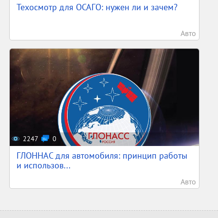
Техосмотр для ОСАГО: нужен ли и зачем?
Авто
2247
0
ГЛОННАС для автомобиля: принцип работы
и использов...
Авто