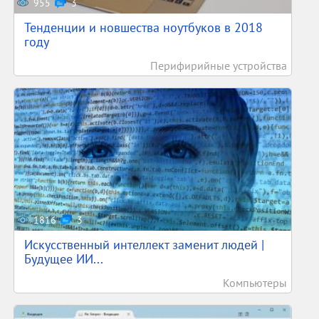
955
3
Тенденции и новшества ноутбуков в 2018
году
Перифирийные устройства
1816
3
Искусственный интеллект заменит людей |
Будущее ИИ...
Компьютеры