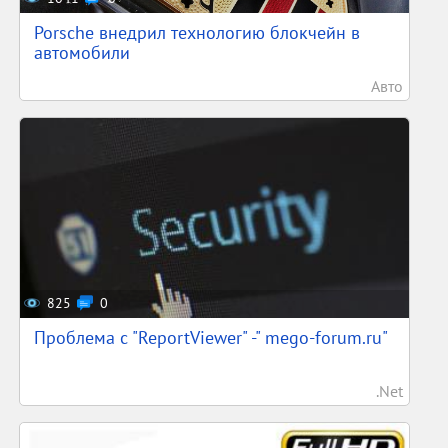
Porsche внедрил технологию блокчейн в
автомобили
Авто
825
0
Проблема с "ReportViewer" -" mego-forum.ru"
.Net