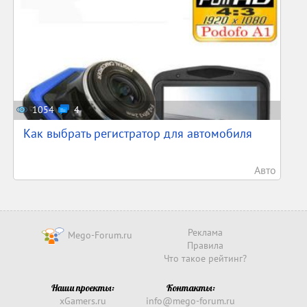
1054
4
Как выбрать регистратор для автомобиля
Авто
Реклама
Mego-Forum.ru
Правила
Что такое рейтинг?
Наши проекты:
Контакты:
xGamers.ru
info@mego-forum.ru