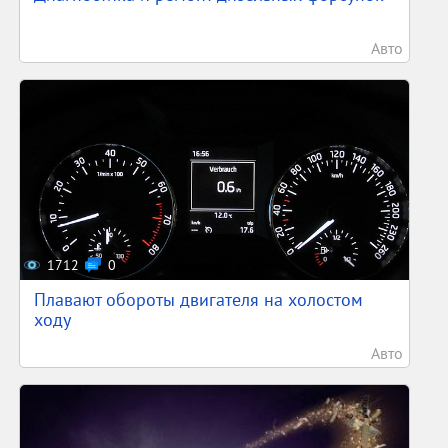
Авто
1712
0
Плавают обороты двигателя на холостом
ходу
Авто