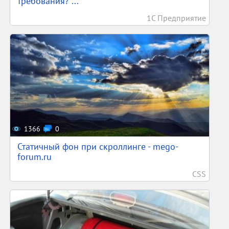
требования? ...
1С Предприятие
1366
0
Статичный фон при скроллинге - mego-
forum.ru
CSS