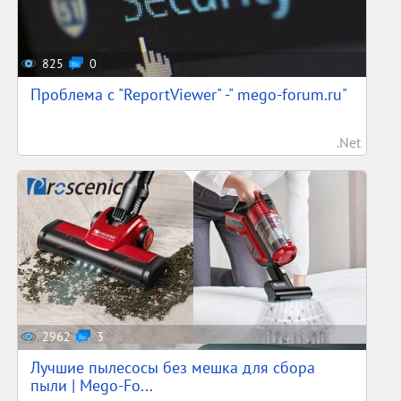
825
0
Проблема с "ReportViewer" -" mego-forum.ru"
.Net
2962
3
Лучшие пылесосы без мешка для сбора
пыли | Mego-Fo...