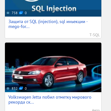
758
0
Защита от SQL (injection), sql иньекции -
mego-for...
T-SQL
832
0
Volkswagen Jetta побил отметку мирового
рекорда ск...
Авто