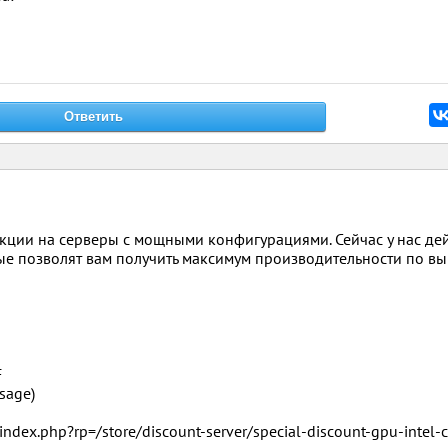
кции на серверы с мощными конфигурациями. Сейчас у нас де
е позволят вам получить максимум производительности по в
F
sage)
t/index.php?rp=/store/discount-server/special-discount-gpu-intel-c