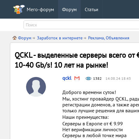
Мего-форум
Форум
Статьи
Форум
Заработок в интернете
Реклама, Объявления
QCKL - выделенные серверы всего от €
10-40 Gb/s! 10 лет на рынке!
qckl
1382
14.08.24 18:43
Доброго времени суток!
Мы, хостинг провайдер QCKL, рады
регистрации доменов, а также аре
только лучшие решения для ваших
Наши преимущества:
Серверы в Европе от € 9.99
Нет верификации личности
Серверы в любой точке мира