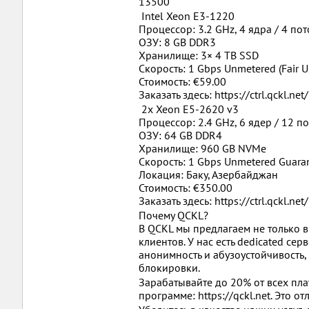
13500
Intel Xeon E3-1220
Процессор: 3.2 GHz, 4 ядра / 4 по
ОЗУ: 8 GB DDR3
Хранилище: 3× 4 TB SSD
Скорость: 1 Gbps Unmetered (Fair U
Стоимость: €59.00
Заказать здесь: https://ctrl.qckl.n
2x Xeon E5-2620 v3
Процессор: 2.4 GHz, 6 ядер / 12 п
ОЗУ: 64 GB DDR4
Хранилище: 960 GB NVMe
Скорость: 1 Gbps Unmetered Guara
Локация: Баку, Азербайджан
Стоимость: €350.00
Заказать здесь: https://ctrl.qckl.n
Почему QCKL?
В QCKL мы предлагаем не только 
клиентов. У нас есть dedicated се
анонимность и абузоустойчивость,
блокировки.
Зарабатывайте до 20% от всех пл
программе: https://qckl.net. Это 