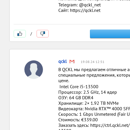
Telegram: @qckl_net
Сайт: https://qckl.net
/
qckl
19.08.24 12:51
В QCKL мы предлагаем отличные а
специальные предложения, которы
цене.
Intel Core i5-13500
Процессор: 2.5 GHz, 14 ядер
ОЗУ: 64 GB DDR4
Хранилище: 2× 1.92 TB NVMe
Видеокарта: Nvidia RTX™ 4000 SF
Скорость: 1 Gbps Unmetered (Fair U
Стоимость: €339.00
Заказать здесь: https://ctrl.qckl.ne