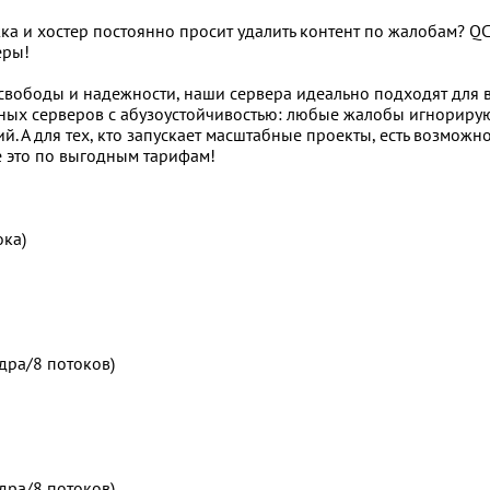
а и хостер постоянно просит удалить контент по жалобам? Q
еры!
 свободы и надежности, наши сервера идеально подходят для 
ых серверов с абузоустойчивостью: любые жалобы игнорируют
. А для тех, кто запускает масштабные проекты, есть возможно
е это по выгодным тарифам!
ока)
ядра/8 потоков)
ядра/8 потоков)