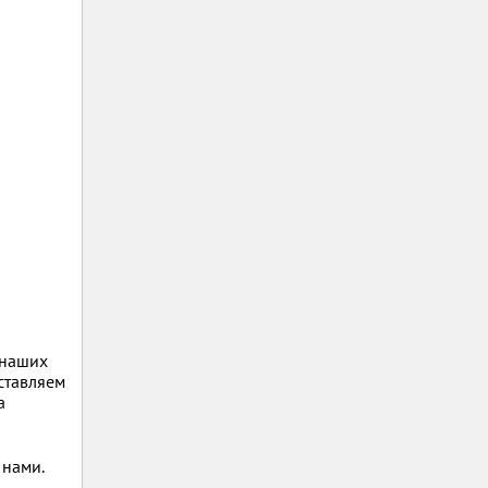
 наших
оставляем
а
 нами.