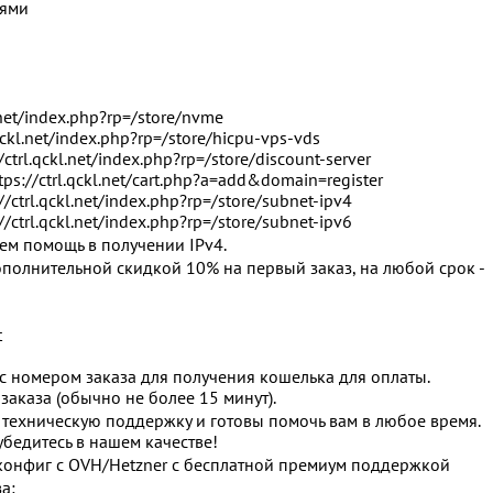
лями
l.net/index.php?rp=/store/nvme
.qckl.net/index.php?rp=/store/hicpu-vps-vds
/ctrl.qckl.net/index.php?rp=/store/discount-server
tps://ctrl.qckl.net/cart.php?a=add&domain=register
//ctrl.qckl.net/index.php?rp=/store/subnet-ipv4
//ctrl.qckl.net/index.php?rp=/store/subnet-ipv6
аем помощь в получении IPv4.
ополнительной скидкой 10% на первый заказ, на любой срок -
t
с номером заказа для получения кошелька для оплаты.
аказа (обычно не более 15 минут).
техническую поддержку и готовы помочь вам в любое время.
убедитесь в нашем качестве!
конфиг с OVH/Hetzner с бесплатной премиум поддержкой
а: