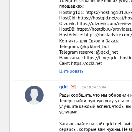
Убедитесь в качестве наших услуг
площадках:
Hosting101: https://hosting101.ru/
HostGid: https://hostgid.net/cat/ho
Otzovik: https://otzovik.com/revi
HostDB: https://hostdb.ru/provide
HostAdvice: https://hostadvice.co
Контакты для Связи и Заказа
Telegram: @qcklnet_bot
Telegram reserve: @qckl_net
Наш канал: https://t.me/qckl_hosti
Сайт: https://qckl.net
Цитировать
qckl
24.10.24 15:04
Рады сообщить, что мы обновили н
Теперь найти нужную услугу стало 
улучшить каждый аспект, чтобы вы
услугами.
Заглядывайте на сайт qckl.net, 
сервисы, которые вам нужны. Не 