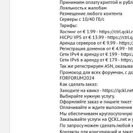
Принимаем оплату криптой и руб
Лояльность к жалобам
Размещение любого контента
Серверы с 10/40 Гб/с
Тарифы:
Хостинг от € 1.99 - https://ctrl.qck
HiCPU VPS от € 13.99 - https://ctrl
Аренда серверов от € 9.99 - https:/
Регистрация доменов от € 4.99 - ht
Сети IPv4 в аренду от € 199 - https:
Сети IPv6 в аренду от € 179 - https:
Так же регистрируем ASN, оказыв
Промокод для всех форумчан, с д
FORFORUM2024
Как сделать заказ:
Заходите на квикл - https://qckl.ne
Выбирайте нужную услугу.
Оформляйте заказ и пишите тикет 
Оплачивайте и ждите выполнения з
Мы обеспечиваем круглосуточную 
Заказывайте услуги на QCKL.net и 
По запросу можем сделать любой 
Контакты для консультаций и заказ