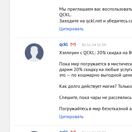
Мы приглашаем вас воспользовать
QCKL.
Заходите на qckl.net и убедитесь с
Цитировать
qckl
01.11.24 21:59
Хэллоуин с QCKL: 20% скидка на В
Пока мир погружается в мистически
дарим 20% скидку на любые услуги!
это — по кошмарно выгодной цен
Как долго действует магия? Тольк
Спешите, пока чары не рассеялись 
Погружайтесь в мир безотказной ар
Цитировать