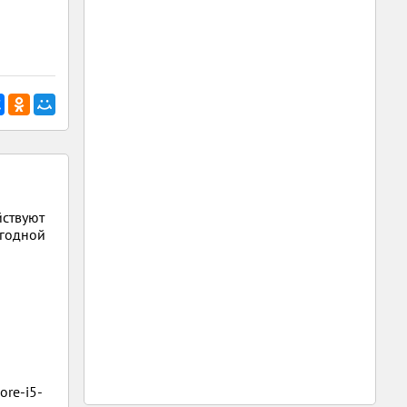
йствуют
ыгодной
ore-i5-