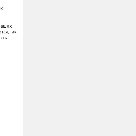
CKL
ваших
ся, так
сть