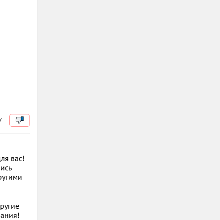
/
ля вас!
лись
ругими
другие
вания!