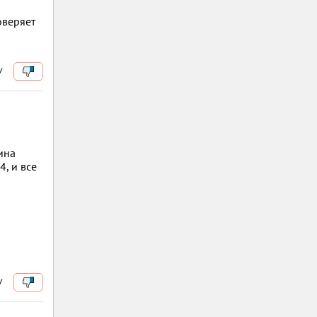
оверяет
/
ина
4, и все
/