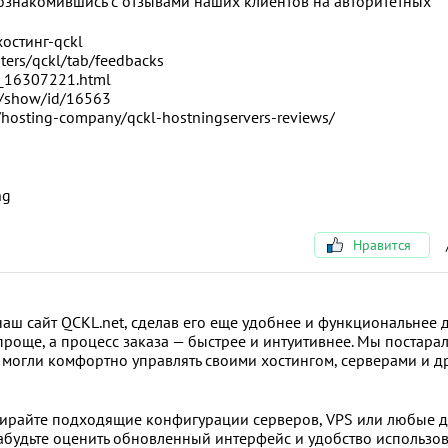
, ознакомившись с отзывами наших клиентов на авторитетных
хостинг-qckl
sters/qckl/tab/feedbacks
ew_16307221.html
rs/show/id/16563
m/hosting-company/qckl-hostningservers-reviews/
ng
Нравится
аш сайт QCKL.net, сделав его еще удобнее и функциональнее д
проще, а процесс заказа — быстрее и интуитивнее. Мы постара
 могли комфортно управлять своими хостингом, серверами и д
выбирайте подходящие конфигурации серверов, VPS или любые 
забудьте оценить обновленный интерфейс и удобство использо