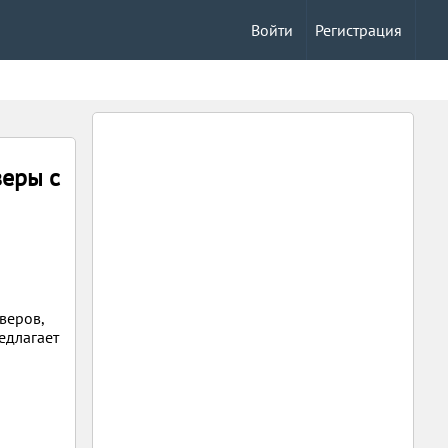
Войти
Регистрация
веры с
веров,
едлагает