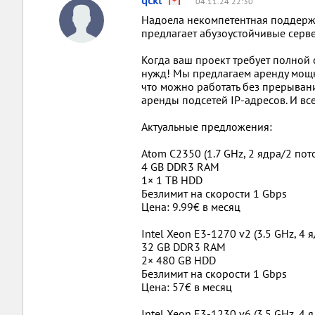
qckl
04.11.24 22:30
Надоела некомпетентная поддержк
предлагает абузоустойчивые серв
Когда ваш проект требует полной
нужд! Мы предлагаем аренду мощн
что можно работать без прерываний
аренды подсетей IP-адресов. И вс
Актуальные предложения:
Atom C2350 (1.7 GHz, 2 ядра/2 пот
4 GB DDR3 RAM
1× 1 TB HDD
Безлимит на скорости 1 Gbps
Цена: 9.99€ в месяц
Intel Xeon E3-1270 v2 (3.5 GHz, 4 
32 GB DDR3 RAM
2× 480 GB HDD
Безлимит на скорости 1 Gbps
Цена: 57€ в месяц
Intel Xeon E3-1230 v6 (3.5 GHz, 4 