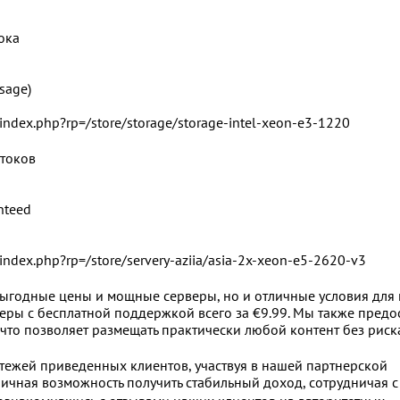
тока
sage)
et/index.php?rp=/store/storage/storage-intel-xeon-e3-1220
отоков
nteed
et/index.php?rp=/store/servery-aziia/asia-2x-xeon-e5-2620-v3
выгодные цены и мощные серверы, но и отличные условия для
рверы с бесплатной поддержкой всего за €9.99. Мы также пред
 что позволяет размещать практически любой контент без риск
атежей приведенных клиентов, участвуя в нашей партнерской
отличная возможность получить стабильный доход, сотрудничая с