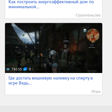
Как построить энергоэффективный дом по
минимальной...
Строительство
78530
0
Где достать вишневую наливку на спирту в
игре Ведь...
Игры