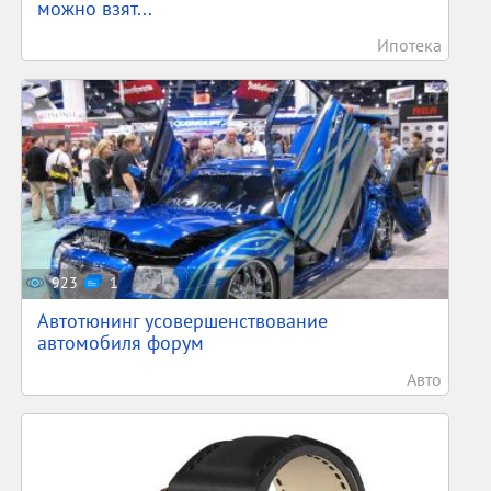
можно взят...
Ипотека
923
1
Автотюнинг усовершенствование
автомобиля форум
Авто