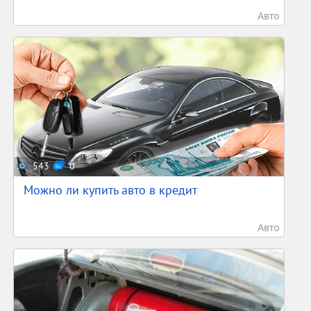
Авто
543
0
Можно ли купить авто в кредит
Авто