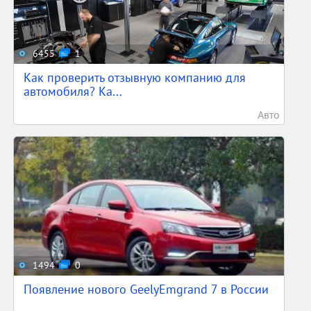
6455
1
Как проверить отзывную компанию для
автомобиля? Ка...
Авто
1494
0
Появление нового GeelyEmgrand 7 в России