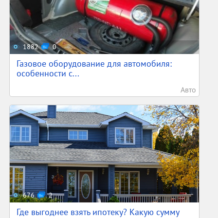
1882
0
Газовое оборудование для автомобиля:
особенности с...
Авто
676
2
Где выгоднее взять ипотеку? Какую сумму