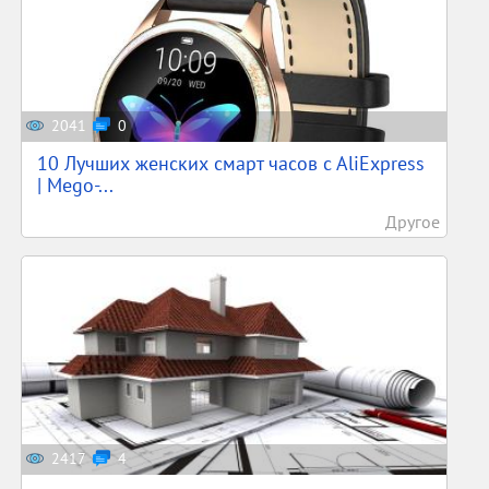
2041
0
10 Лучших женских смарт часов c AliExpress
| Mego-...
Другое
2417
4