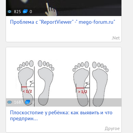
825
0
Проблема с "ReportViewer" -" mego-forum.ru"
.Net
1687
0
Плоскостопие у ребёнка: как выявить и что
предприн...
Другое