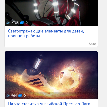
2785
0
Светоотражающие элементы для детей,
принцип работы...
Авто
964
0
На что ставить в Английской Премьер Лиги