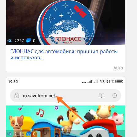
2247
0
ГЛОННАС для автомобиля: принцип работы
и использов...
Авто
2111
0