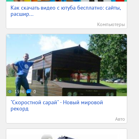
Как скачать видео с ютуба бесплатно: сайты,
расшир...
Компьютеры
1596
0
"Скоростной сарай" - Новый мировой
рекорд
Авто