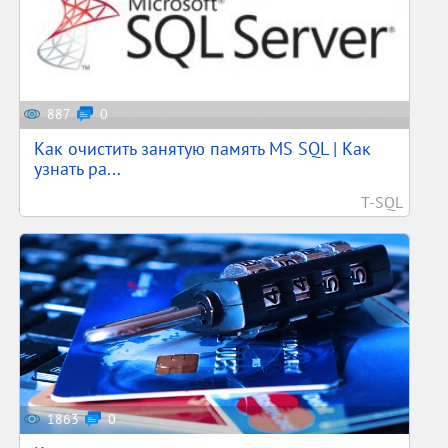
887
0
Как очистить занятую память MS SQL | Как
узнать ра...
T-SQL
1863
0