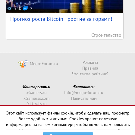
540
2
Прогноз роста Bitcoin - рост не за горами!
Строительство
Реклама
Mego-Forum.ru
Правила
Что такое рейтинг?
Наши проекты:
Контакты:
xGamers.ru
info@mego-forum.ru
xGamerss.com
Написать нам
911-win.ru
911-win.com
Этот сайт использует файлы cookie, чтобы сделать ваш просмотр
более удобным и личным. Cookies хранят полезную
Copyright © 2016 -
2026
информацию на вашем компьютере, чтобы помочь нам повысить
эффективность и актуальность нашего сайта для вас. В