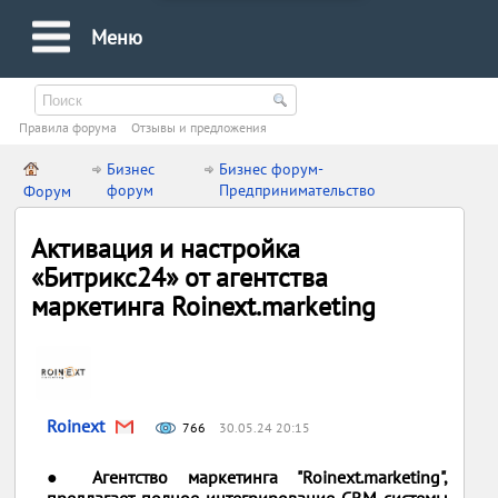
Меню
Правила форума
Oтзывы и предложения
Бизнес
Бизнес форум-
форум
Предпринимательство
Форум
Активация и настройка
«Битрикс24» от агентства
маркетинга Roinext.marketing
Roinext
766
30.05.24 20:15
● Агентство маркетинга "Roinext.marketing",
предлагает полное интегрирование CRM-системы