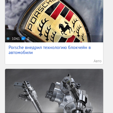
1041
0
Porsche внедрил технологию блокчейн в
автомобили
Авто