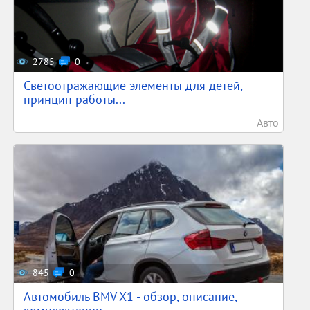
2785
0
Светоотражающие элементы для детей,
принцип работы...
Авто
845
0
Автомобиль BMV X1 - обзор, описание,