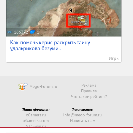
166372
1
Как помочь керис раскрыть тайну
удальрикова безуми...
Игры
Реклама
Mego-Forum.ru
Правила
Что такое рейтинг?
Наши проекты:
Контакты:
xGamers.ru
info@mego-forum.ru
xGamerss.com
Написать нам
911-win.ru
911-win.com