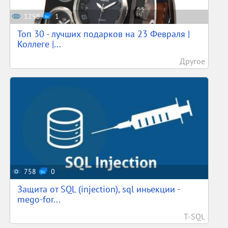
1298
1
Топ 30 - лучших подарков на 23 Февраля |
Коллеге |...
Другое
758
0
Защита от SQL (injection), sql иньекции -
mego-for...
T-SQL