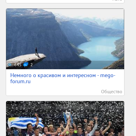
645
2
Немного о красивом и интересном - mego-
forum.ru
Общество