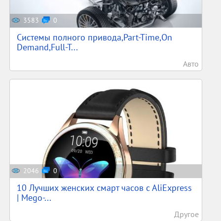
3583
0
Системы полного привода,Part-Time,On
Demand,Full-T...
Авто
2046
0
10 Лучших женских смарт часов c AliExpress
| Mego-...
Другое