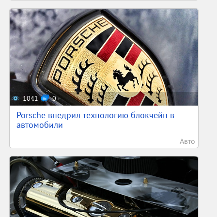
1041
0
Porsche внедрил технологию блокчейн в
автомобили
Авто