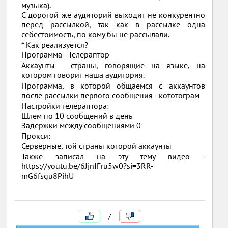
музыка).
С дорогой же аудиторий выходит не конкурентно
перед рассылкой, так как в рассылке одна
себестоимость, по кому бы не рассылали.
* Как реализуется?
Программа - Телераптор
Аккаунты - страны, говорящие на языке, на
котором говорит наша аудитория.
Программа, в которой общаемся с аккаунтов
после рассылки первого сообщения - кототограм
Настройки телераптора:
Шлем по 10 сообщений в день
Задержки между сообщениями 0
Прокси:
Серверные, той страны которой аккаунты
Также записал на эту тему видео -
https://youtu.be/6JjnIFru5w0?si=3RR-
mG6fsgu8PihU
/