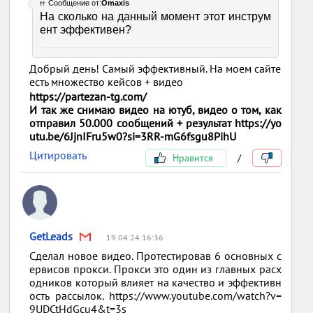
Сообщение от:
Omaxis
На сколько на данный момент этот инструм
ент эффективен?
Добрый день! Самый эффективный. На моем сайте
есть множество кейсов + видео
https://partezan-tg.com/
И так же снимаю видео на ютуб, видео о том, как
отправил 50.000 сообщений + результат
https://yo
utu.be/6JjnIFru5w0?si=3RR-mG6fsgu8PihU
Цитировать
Нравится
/
GetLeads
19.04.24 16:36
Сделал новое видео. Протестировав 6 основных с
ервисов прокси. Прокси это один из главных расх
одников который влияет на качество и эффективн
ость рассылок. https://www.youtube.com/watch?v=
9UDCtHdGcu4&t=3s