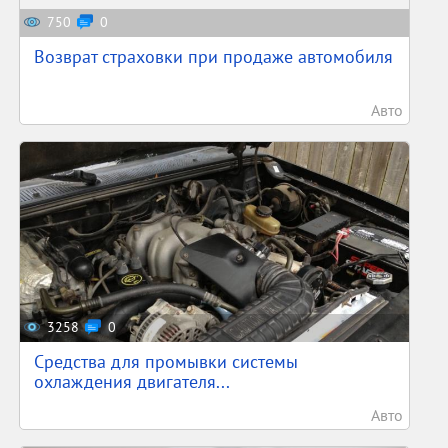
750
0
Возврат страховки при продаже автомобиля
Авто
3258
0
Средства для промывки системы
охлаждения двигателя...
Авто