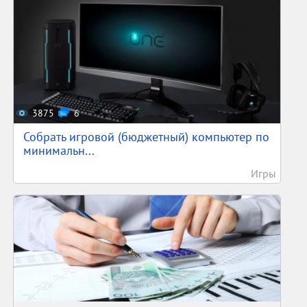
3875
6
Собрать игровой (бюджетный) компьютер по
минимальн...
Игры