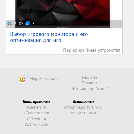
2487
5
Выбор игрового монитора и его
оптимизация для игр
Перифирийные устройства
Реклама
Mego-Forum.ru
Правила
Что такое рейтинг?
Наши проекты:
Контакты:
xGamers.ru
info@mego-forum.ru
xGamerss.com
Написать нам
911-win.ru
911-win.com