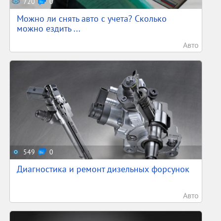
720
0
Можно ли снять авто с учета? Сколько
можно ездить ...
Авто
549
0
Диагностика и ремонт дизельных форсунок
Авто