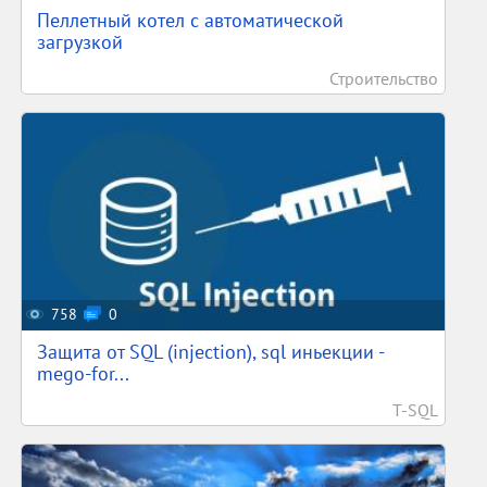
Пеллетный котел с автоматической
загрузкой
Строительство
758
0
Защита от SQL (injection), sql иньекции -
mego-for...
T-SQL