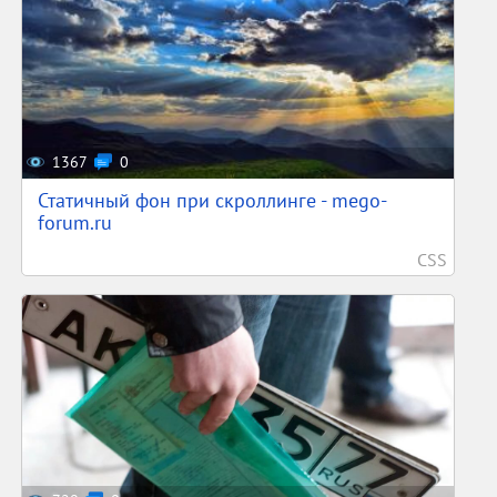
1367
0
Статичный фон при скроллинге - mego-
forum.ru
CSS