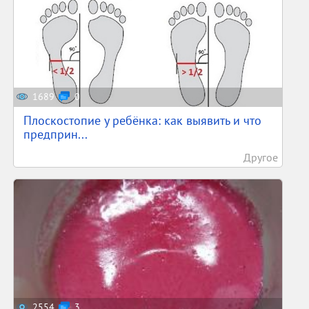
1689
0
Плоскостопие у ребёнка: как выявить и что
предприн...
Другое
2554
3