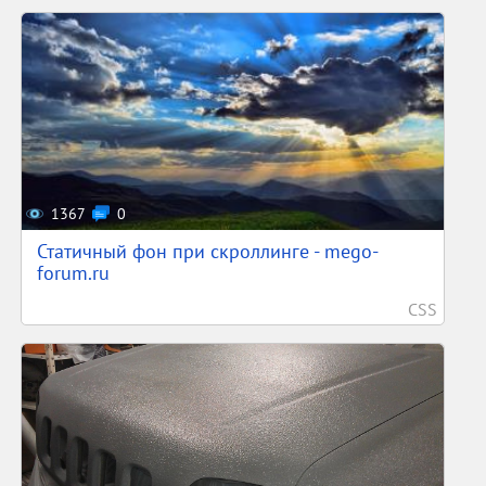
1367
0
Статичный фон при скроллинге - mego-
forum.ru
CSS