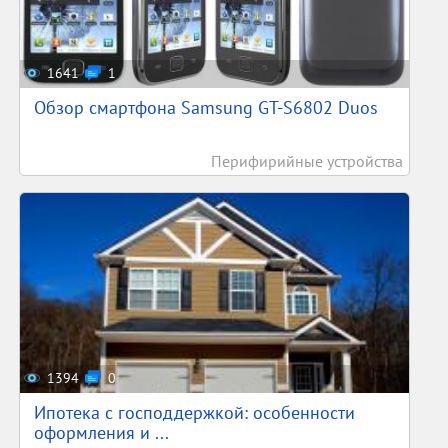
1641
1
Обзор смартфона Samsung GT-S6802 Duos
Перифирийные устройства
1394
0
Ипотека с господдержкой: особенности
оформления и ...