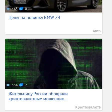
465
0
Цены на новинку BMW Z4
Авто
534
2
Жительницу России обокрали
криптовалютные мошенник...
Криптовалюта