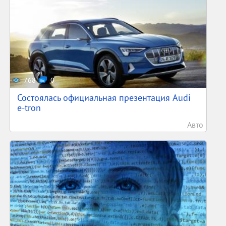
768
0
Состоялась официальная презентация Audi
e-tron
Авто