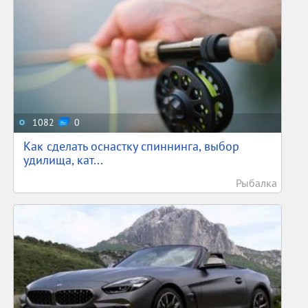
1082
0
Как сделать оснастку спиннинга, выбор
удилища, кат...
Рыбалка