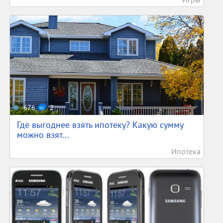
676
2
Где выгоднее взять ипотеку? Какую сумму
можно взят...
Ипотека