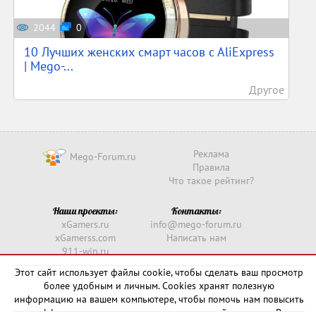
2044
0
10 Лучших женских смарт часов c AliExpress
| Mego-...
Другое
Реклама
Mego-Forum.ru
Правила
Что такое рейтинг?
Наши проекты:
Контакты:
xGamers.ru
info@mego-forum.ru
xGamerss.com
Написать нам
911-win.ru
911-win.com
Этот сайт использует файлы cookie, чтобы сделать ваш просмотр
более удобным и личным. Cookies хранят полезную
Copyright © 2016 -
2026
информацию на вашем компьютере, чтобы помочь нам повысить
эффективность и актуальность нашего сайта для вас. В