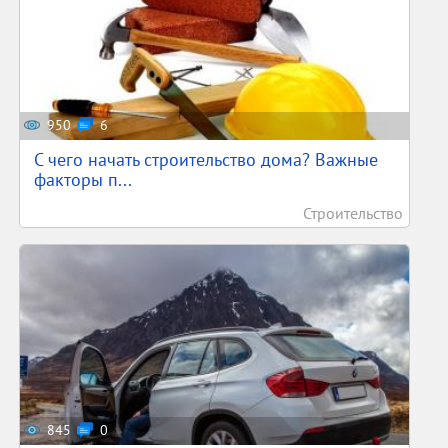
950
6
С чего начать строительство дома? Важные
факторы п...
Строительство
845
0