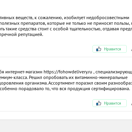
тивных веществ, к сожалению, изобилует недобросовестными
олезных препаратов, которые не только не приносят пользы, 
ть такие средства стоит с особой тщательностью, отдавая пре
пречной репутацией.
Нравится
я интернет-магазин https://fohowdelivery.ru , специализирую
емиум-класса. Решил опробовать их витаминно-минеральные
оровления организма. Ассортимент поразил своим разнообра
собенно порадовало то, что вся продукция сертифицирована.
Нравится