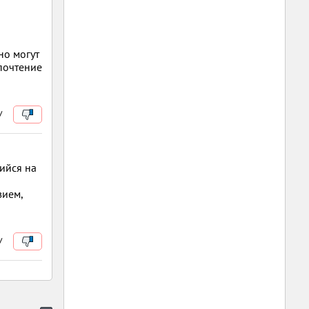
но могут
дпочтение
/
щийся на
зием,
/