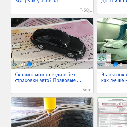
SQL | Как узнать ра...
Достоинства
T-SQL
763
0
890
0
Сколько можно ездить без
Этапы покр
страховки авто? Правовые ...
как лучше к
Авто