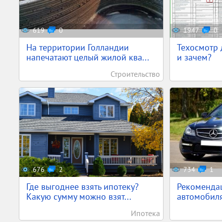
619
0
1947
0
На территории Голландии
Техосмотр 
напечатают целый жилой ква...
и зачем?
Строительство
676
2
734
1
Где выгоднее взять ипотеку?
Рекоменда
Какую сумму можно взят...
автомобиля
Ипотека