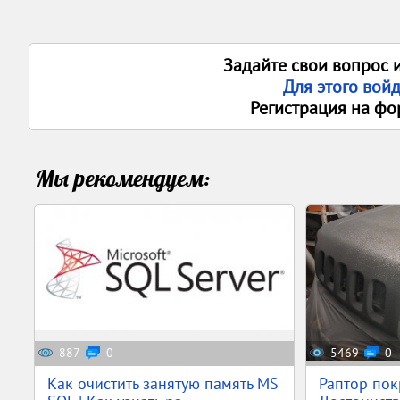
Задайте свои вопрос 
Для этого вой
Регистрация на фо
Мы рекомендуем:
887
0
5469
0
Как очистить занятую память MS
Раптор пок