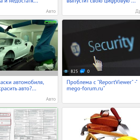
 и недостатк...
выпустит свою цифровую ...
Авто
Д
825
0
аски автомобиля,
Проблема с "ReportViewer" -"
расить авто?...
mego-forum.ru"
Авто