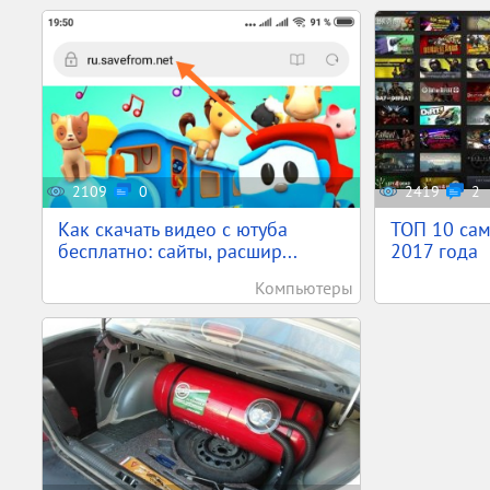
2109
0
2419
2
Как скачать видео с ютуба
ТОП 10 са
бесплатно: сайты, расшир...
2017 года
Компьютеры