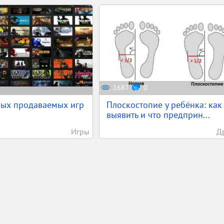
1687
0
мых продаваемых игр
Плоскостопие у ребёнка: как
выявить и что предприн...
Игры
Д