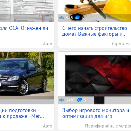
948
6
для ОСАГО: нужен ли
С чего начать строительство
дома? Важные факторы п...
Авто
Строител
2485
5
ции подготовки
Выбор игрового монитора и 
 к продаже - Мег...
оптимизация для игр
Авто
Перифирийные устро