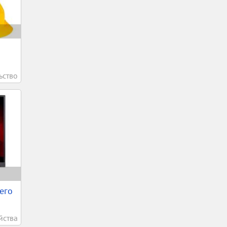
ьство
его
йства