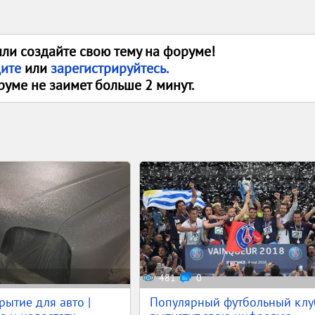
или создайте свою тему на форуме!
дите
или
зарегистрируйтесь.
руме не заимет больше 2 минут.
481
0
рытие для авто |
Популярный футбольный клу