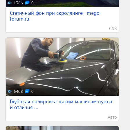
1366
0
Статичный фон при скроллинге - mego-
forum.ru
CSS
6408
0
Глубокая полировка: каким машинам нужна
и отличия ...
Авто