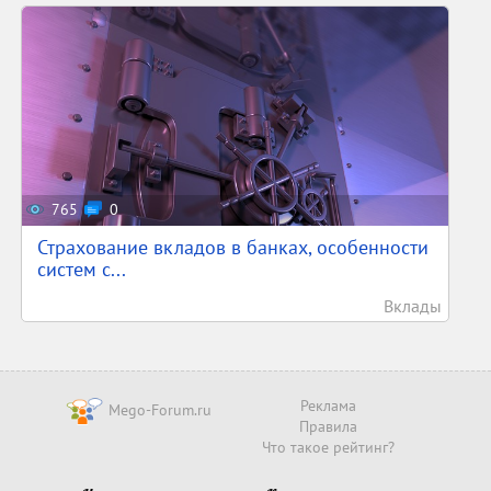
765
0
Страхование вкладов в банках, особенности
систем с...
Вклады
Реклама
Mego-Forum.ru
Правила
Что такое рейтинг?