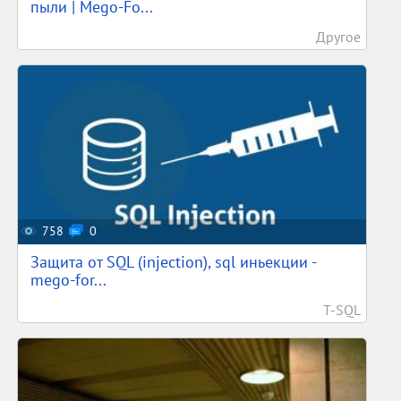
пыли | Mego-Fo...
Другое
758
0
Защита от SQL (injection), sql иньекции -
mego-for...
T-SQL