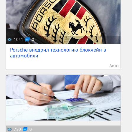
1041
0
Porsche внедрил технологию блокчейн в
автомобили
Авто
750
0