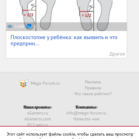
1688
0
Плоскостопие у ребёнка: как выявить и что
предприн...
Другое
Реклама
Mego-Forum.ru
Правила
Что такое рейтинг?
Наши проекты:
Контакты:
xGamers.ru
info@mego-forum.ru
xGamerss.com
Написать нам
911-win.ru
911-win.com
Этот сайт использует файлы cookie, чтобы сделать ваш просмотр