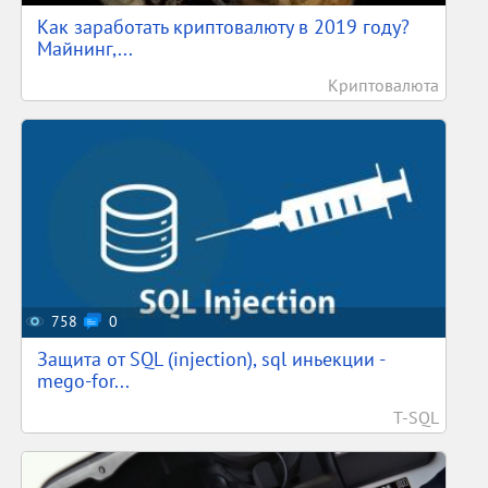
Как заработать криптовалюту в 2019 году?
Майнинг,...
Криптовалюта
758
0
Защита от SQL (injection), sql иньекции -
mego-for...
T-SQL