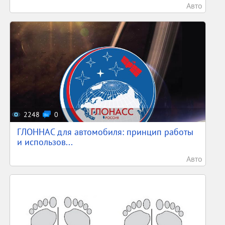
Авто
2248
0
ГЛОННАС для автомобиля: принцип работы
и использов...
Авто