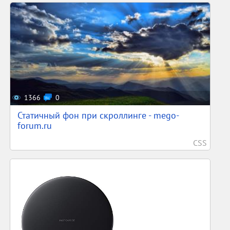
1366
0
Статичный фон при скроллинге - mego-
forum.ru
CSS