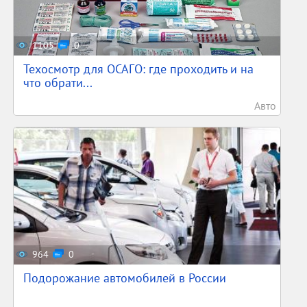
1105
0
Техосмотр для ОСАГО: где проходить и на
что обрати...
Авто
964
0
Подорожание автомобилей в России