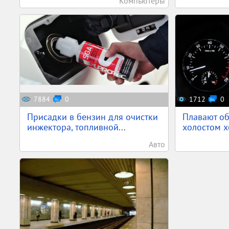
Компьютеры
7884
0
1712
0
Присадки в бензин для очистки
Плавают об
инжектора, топливной...
холостом х
Авто