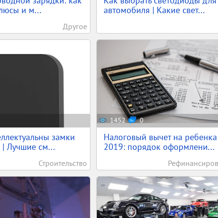
оводной зарядки: как
Как выбрать светодиоды для
люсы и м...
автомобиля | Какие свет...
Другое
1452
0
ллектуальны замки
Налоговый вычет на ребенка
| Лучшие см...
2019: порядок оформлени...
Строительство
Рефинансиро