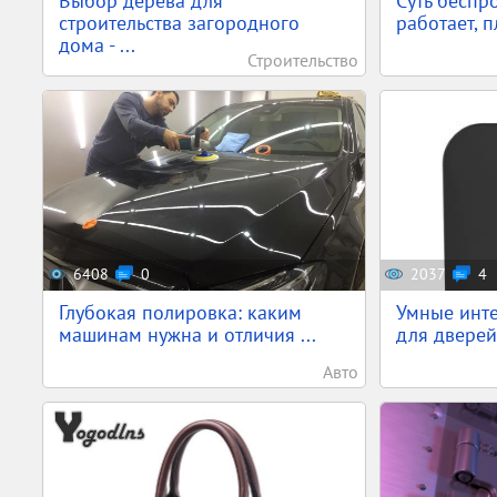
Выбор дерева для
Суть беспр
строительства загородного
работает, п
дома - ...
Строительство
6408
0
2037
4
Глубокая полировка: каким
Умные инте
машинам нужна и отличия ...
для дверей 
Авто