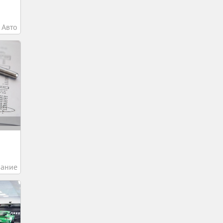
Авто
вание