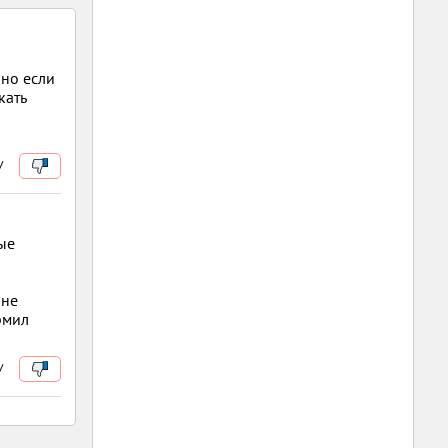
нно если
кать
/
ые
ине
рмил
/