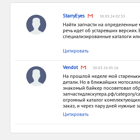
StarryEyes
30.03.24 02:55
Найти запчасти на определенные 
речь идет об устаревших версиях.
специализированные каталоги или
Цитировать
Vendot
30.03.24 05:16
На прошлой неделе мой стареньки
детали. Но в ближайших мотосалон
знакомый байкер посоветовал обрат
запчастидляскутера.рф/category/ca
огромный каталог комплектующих 
заказ, и через пару дней нужные з
Цитировать