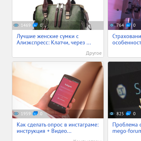
1469
0
764
0
Лучшие женские сумки с
Страховани
Алиэкспресс: Клатчи, через ...
особенности
Другое
1959
0
825
0
Как сделать опрос в инстаграме:
Проблема с 
инструкция + Видео...
mego-forum