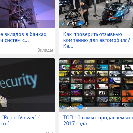
6455
1
е вкладов в банках,
Как проверить отзывную
 систем с...
компанию для автомобиля?
Ка...
Вклады
2419
2
"ReportViewer" -"
ТОП 10 самых продаваемых 
.ru"
2017 года