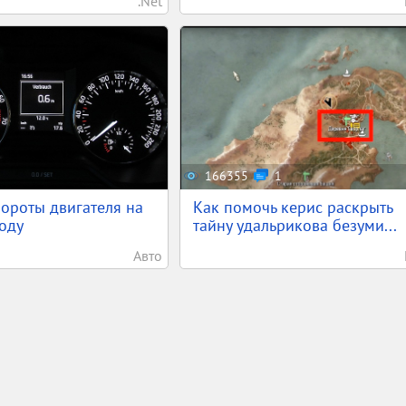
.Net
166355
1
ороты двигателя на
Как помочь керис раскрыть
оду
тайну удальрикова безуми...
Авто