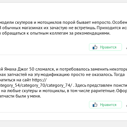
модели скутеров и мотоциклов порой бывает непросто. Особе
 В обычных магазинах их зачастую не встретишь. Приходится ис
 обращаться к опытным коллегам за рекомендациями.
Нравится
й Ямаха Джог 50 сломался, и потребовалось заменить некотор
ах запчастей на эту модификацию просто не оказалось. Тогда
иться на сайт https://
tegory_54/category_70/category_74/ . Здесь представлен поист
на любые скутеры и мотоциклы, в том числе раритетные. Офо
апчасти были у меня.
Нравится