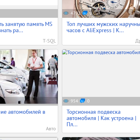
4792
0
ть занятую память MS
Топ лучших мужских наручн
нать ра...
часов с AliExpress | К...
T-SQL
Д
954
0
ие автомобилей в
Торсионная подвеска
автомобиля | Как устроена |
Пл...
Авто