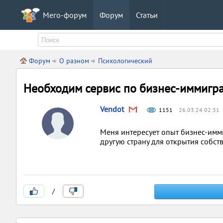
Мего-форум
Форум
Статьи
Форум
О разном
Психологический
Необходим сервис по бизнес-иммигр
Vendot
1151
26.03.24 02:31
Меня интересует опыт бизнес-имми
другую страну для открытия собс
/