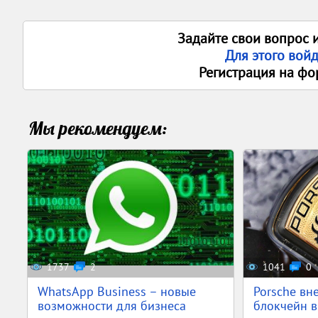
Задайте свои вопрос 
Для этого вой
Регистрация на фо
Мы рекомендуем:
1737
2
1041
0
WhatsApp Business – новые
Porsche вн
возможности для бизнеса
блокчейн в