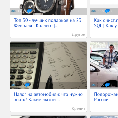
1299
1
888
0
Топ 30 - лучших подарков на 23
Как очисти
Февраля | Коллеге |...
SQL | Как уз
Другое
865
0
966
0
Налог на автомобили: что нужно
Подорожан
знать? Какие льготы...
России
Кредит