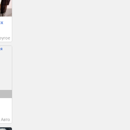
ых
ругое
Авто