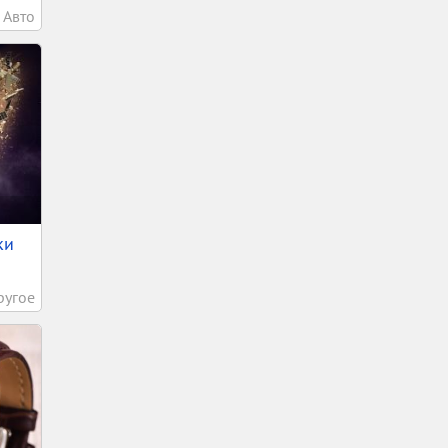
Авто
ки
ругое