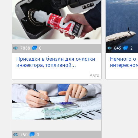
7888
0
645
2
Присадки в бензин для очистки
Немного о 
инжектора, топливной...
интересном
Авто
750
0