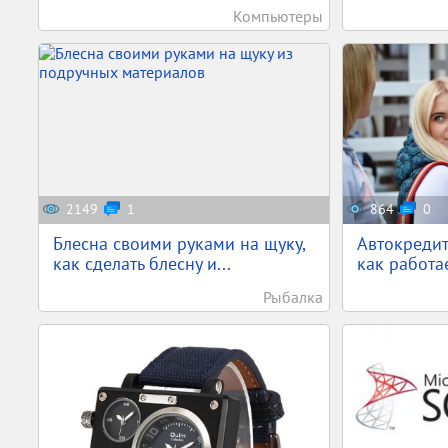
Компьютеры
2149
1
864
0
Блесна своими руками на щуку,
Автокредит
как сделать блесну и...
как работа
Рыбалка