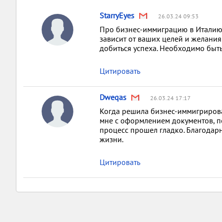
StarryEyes
26.03.24 09:53
Про бизнес-иммиграцию в Италию м
зависит от ваших целей и желания
добиться успеха. Необходимо быть
Цитировать
Dweqas
26.03.24 17:17
Когда решила бизнес-иммигрировать
мне с оформлением документов, п
процесс прошел гладко. Благодар
жизни.
Цитировать