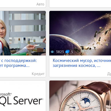
Авто
3823
5
 с господдержкой:
Космический мусор, источни
ет программа...
загрязнения космоса, ...
Кредит
Д