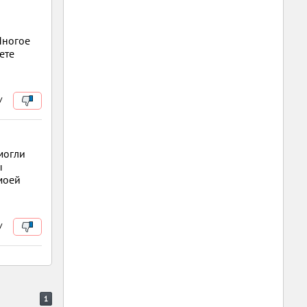
Многое
ете
/
омогли
ы
моей
/
1