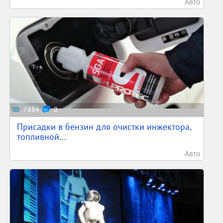
Авто
7884
0
Присадки в бензин для очистки инжектора,
топливной...
Авто