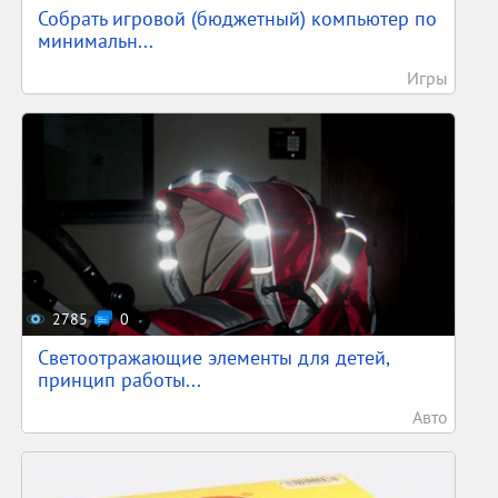
Собрать игровой (бюджетный) компьютер по
минимальн...
Игры
2785
0
Светоотражающие элементы для детей,
принцип работы...
Авто