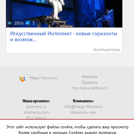
2016
3
Искусственный Интеллект - новые горизонты
и возмож...
Компьютеры
Реклама
Mego-Forum.ru
Правила
Что такое рейтинг?
Наши проекты:
Контакты:
xGamers.ru
info@mego-forum.ru
xGamerss.com
Написать нам
911-win.ru
911-win.com
Этот сайт использует файлы cookie, чтобы сделать ваш просмотр
более удобным и личным. Cookies хранят полезную