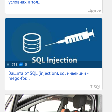
условиях и тол...
Другое
758
0
Защита от SQL (injection), sql иньекции -
mego-for...
T-SQL