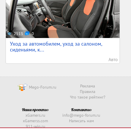
2513
0
Уход за автомобилем, уход за салоном,
сиденьями, к...
Авто
Реклама
Mego-Forum.ru
Правила
Что такое рейтинг?
Наши проекты:
Контакты:
xGamers.ru
info@mego-forum.ru
xGamerss.com
Написать нам
911-win.ru