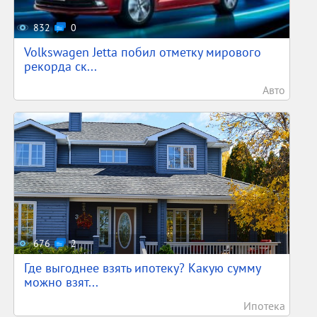
832
0
Volkswagen Jetta побил отметку мирового
рекорда ск...
Авто
676
2
Где выгоднее взять ипотеку? Какую сумму
можно взят...
Ипотека