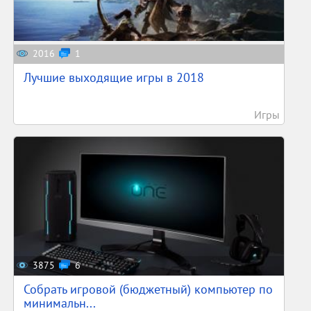
2016
1
Лучшие выходящие игры в 2018
Игры
3875
6
Собрать игровой (бюджетный) компьютер по
минимальн...