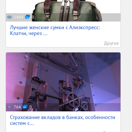
1469
0
Лучшие женские сумки с Алиэкспресс:
Клатчи, через ...
Другое
764
0
Страхование вкладов в банках, особенности
систем с...