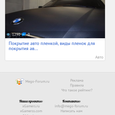
1290
0
Покрытие авто пленкой, виды пленок для
покрытия ав...
Авто
Реклама
Mego-Forum.ru
Правила
Что такое рейтинг?
Наши проекты:
Контакты:
xGamers.ru
info@mego-forum.ru
xGamerss.com
Написать нам