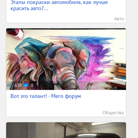
Этапы покраски автомобиля, как лучше
красить авто?...
Авто
639
0
Вот это талант! - Мего форум
Общество