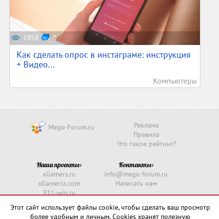
1958
0
Как сделать опрос в инстаграме: инструкция
+ Видео...
Компьютеры
Реклама
Mego-Forum.ru
Правила
Что такое рейтинг?
Наши проекты:
Контакты:
xGamers.ru
info@mego-forum.ru
xGamerss.com
Написать нам
911-win.ru
911-win.com
Этот сайт использует файлы cookie, чтобы сделать ваш просмотр
более удобным и личным. Cookies хранят полезную