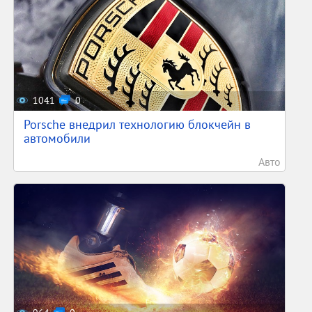
1041
0
Porsche внедрил технологию блокчейн в
автомобили
Авто