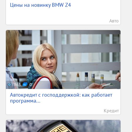
Цены на новинку BMW Z4
Авто
863
0
Автокредит с господдержкой: как работает
программа...
Кредит