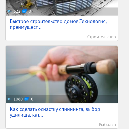
622
0
Быстрое строительство домов.Технология,
преимущест...
Строительство
1080
0
Как сделать оснастку спиннинга, выбор
удилища, кат...
Рыбалка