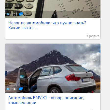
861
0
Налог на автомобили: что нужно знать?
Какие льготы...
Кредит
845
0
Автомобиль BMV X1 - обзор, описание,
комплектации