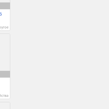
б
ругое
йства