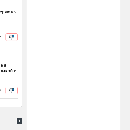
еряются.
/
е в
узыкой и
/
1