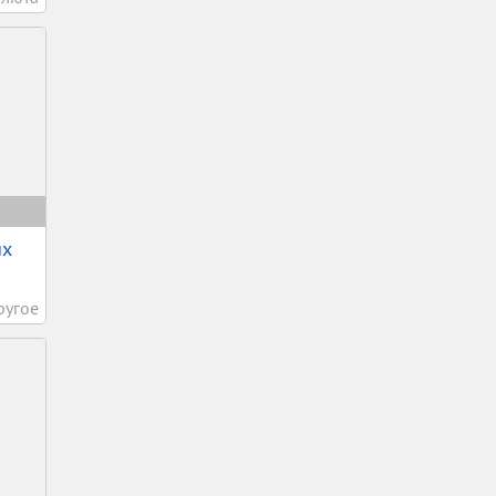
ых
ругое