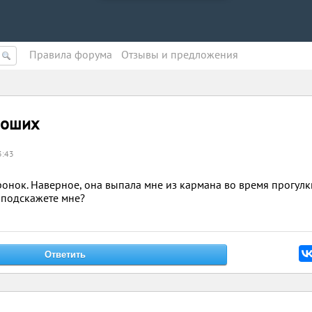
Правила форума
Oтзывы и предложения
роших
3:43
онок. Наверное, она выпала мне из кармана во время прогулк
 подскажете мне?