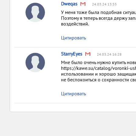
Dweqas
24.03.24 13:55
У меня тоже была подобная ситуац
Поэтому я теперь всегда держу за
воздействий.
Цитировать
StarryEyes
24.03.24 16:28
Мне было очень нужно купить нов
https://kawe.su/catalog/voronki-
использовании и хорошо защищают 
не беспокоиться о сохранности св
Цитировать