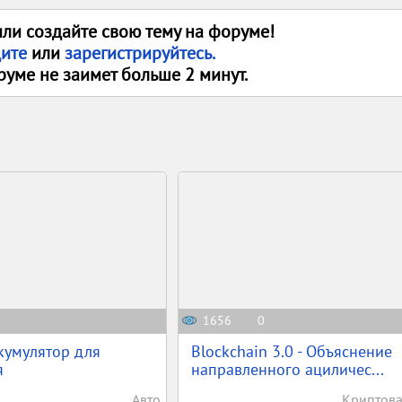
или создайте свою тему на форуме!
дите
или
зарегистрируйтесь.
руме не заимет больше 2 минут.
1656
0
кумулятор для
Blockchain 3.0 - Объяснение
я
направленного ациличес...
Авто
Криптов