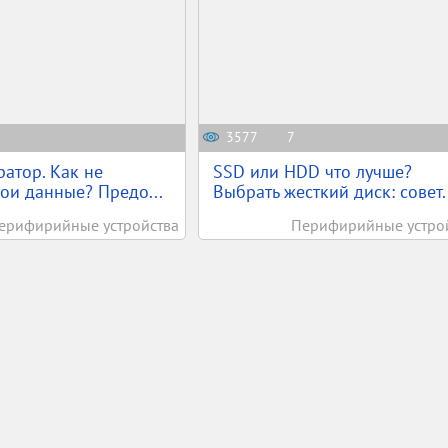
3577
7
атор. Как не
SSD или HDD что лучше?
вои данные? Предо...
Выбрать жесткий диск: совет..
ерифирийные устройства
Перифирийные устро