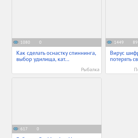
1080
0
1449
89
Как сделать оснастку спиннинга,
Вирус шифр
выбор удилища, кат...
потерять с
Рыбалка
П
617
0