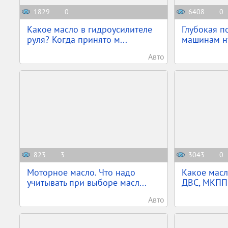
1829
0
6408
0
Какое масло в гидроусилителе
Глубокая п
руля? Когда принято м...
машинам ну
Авто
823
3
3043
0
Моторное масло. Что надо
Какое масл
учитывать при выборе масл...
ДВС, МКПП
Авто