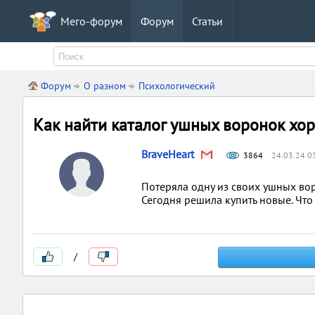
Мего-форум
Форум
Статьи
Форум
О разном
Психологический
Как найти каталог ушных воронок хо
BraveHeart
3864
24.03.24 0
Потеряла одну из своих ушных вор
Сегодня решила купить новые. Что
/