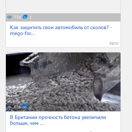
726
1
Как защитить свои автомобиль от сколов? -
mego-for...
Авто
676
0
В Британии прочность бетона увеличили
больше, чем ...