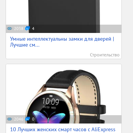
2038
4
Умные интеллектуальны замки для дверей |
Лучшие см...
Строительство
2046
0
10 Лучших женских смарт часов c AliExpress