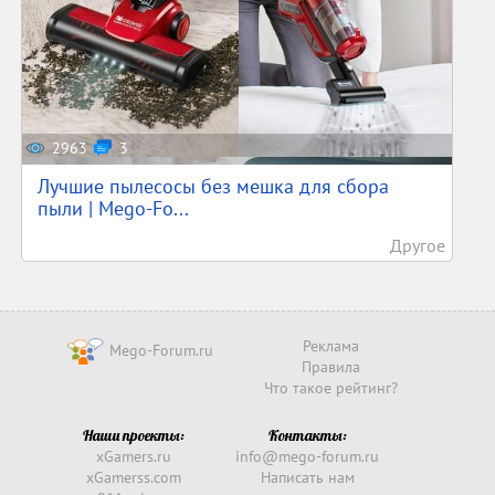
2963
3
Лучшие пылесосы без мешка для сбора
пыли | Mego-Fo...
Другое
Реклама
Mego-Forum.ru
Правила
Что такое рейтинг?
Наши проекты:
Контакты:
xGamers.ru
info@mego-forum.ru
xGamerss.com
Написать нам