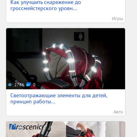
Как улучшить снаряжение до
гроссмейстерского уровн...
Игры
2786
0
Светоотражающие элементы для детей,
принцип работы...
Авто