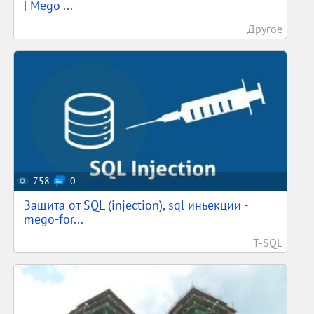
| Mego-...
Другое
758
0
Защита от SQL (injection), sql иньекции -
mego-for...
T-SQL