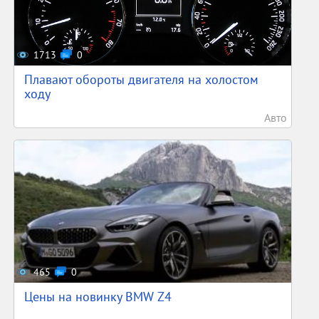
1713
0
Плавают обороты двигателя на холостом
ходу
Авто
465
0
Цены на новинку BMW Z4