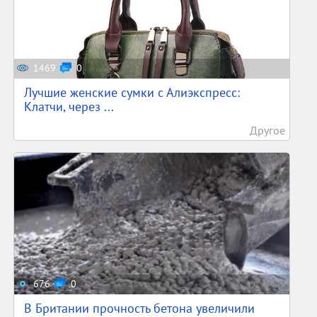
1469
0
Лучшие женские сумки с Алиэкспресс:
Клатчи, через ...
Другое
676
0
В Британии прочность бетона увеличили