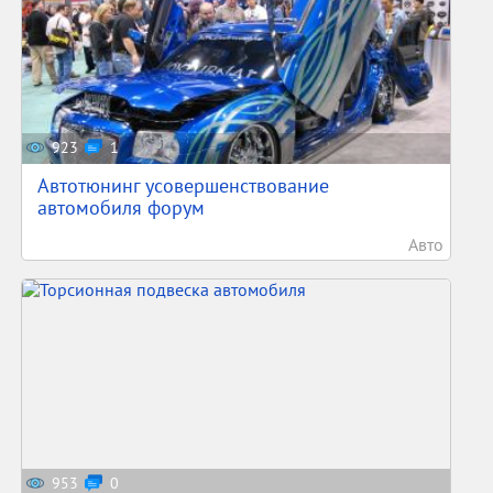
923
1
Автотюнинг усовершенствование
автомобиля форум
Авто
953
0