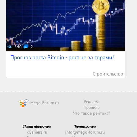
540
2
Прогноз роста Bitcoin - рост не за горами!
Строительство
Реклама
Mego-Forum.ru
Правила
Что такое рейтинг?
Наши проекты:
Контакты:
xGamers.ru
info@mego-forum.ru