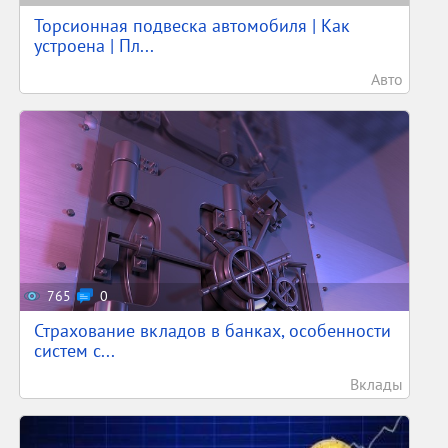
Торсионная подвеска автомобиля | Как
устроена | Пл...
Авто
765
0
Страхование вкладов в банках, особенности
систем с...
Вклады