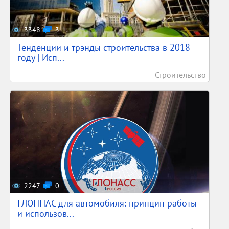
3348
3
Тенденции и трэнды строительства в 2018
году | Исп...
Строительство
2247
0
ГЛОННАС для автомобиля: принцип работы
и использов...