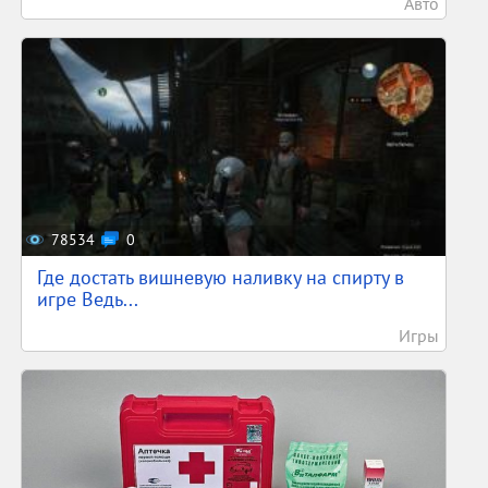
Авто
78534
0
Где достать вишневую наливку на спирту в
игре Ведь...
Игры