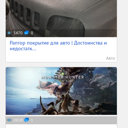
5470
0
Раптор покрытие для авто | Достоинства и
недостатк...
Авто
2018
1