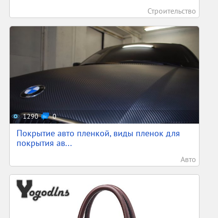
Строительство
1290
0
Покрытие авто пленкой, виды пленок для
покрытия ав...
Авто